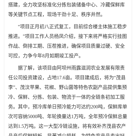
搭建，全力攻坚标准化分拣包装储备中心、冷藏保鲜库
等关键节点工程，现场干劲十足、秩序井然。
“项目正月初八正式复工，目前综合楼主体施工稳步
推进。”项目工作人员杨凤介绍，接下来将严格实行挂图
作战、倒排工期、压茬推进，确保项目质量过硬、安全
可控，力争今年8月如期竣工投产。
据了解，该项目由阿坝州雨露滋润农业发展有限责
任公司投资建设，占地17.6亩。项目建成后，将为“茂县
李”、茂汶苹果、花椒、野山菌等特色农副产品提供集预
冷、保鲜、分拣、包装、物流于一体的全链条初加工服
务。其中，预冷库单日预冷能力可达约200吨，保鲜库单
次可容纳5000吨、年轮换量达1万吨，全年预冷保鲜总量
达到1.5万吨。这一大型冷链设施，将有效补齐茂县农产
品产后保鲜短板，显著减少损耗，为特色农产品卖出好