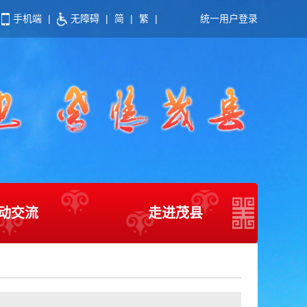
手机端
|
无障碍
|
简
|
繁
|
统一用户登录
动交流
走进茂县