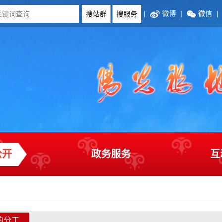
|
微博
|
微信
|
公开
政务服务
互
的分工