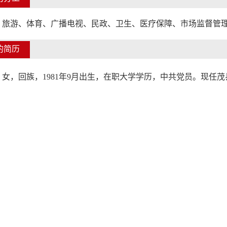
、旅游、体育、广播电视、民政、卫生、医疗保障、市场监督管
的简历
，女
，
回
族，
1981
年9
月出生，
在职
大学
学历，
中共党员。
现任
茂