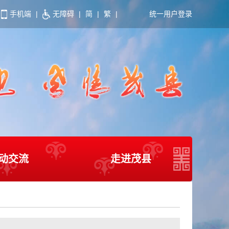
手机端
|
无障碍
|
简
|
繁
|
统一用户登录
动交流
走进茂县