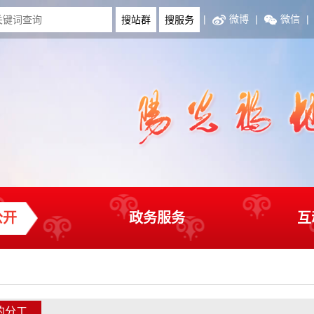
|
微博
|
微信
|
公开
政务服务
互
的分工