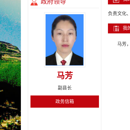
政府领导
负责文化
我
马芳
马芳
副县长
政务信箱