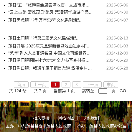
茂县“五一”旅游黄金周圆满收官，文旅市场呈现新态势
2025-05-06
“云上古羌·清凉茂县‘羌风·慧知’研学旅游产品首发仪式”在茂县中国古羌城举行
2025-04-30
茂县黑虎镇举行“万年忠孝”文化系列活动
2025-04-07
茂县土门镇举行第二届羌文化民俗活动
2025-02-13
茂县开展“2025庆元旦迎新春暨戏曲进乡村”文化惠民演出活动
2025-01-03
“羌年”列入人类非遗名录 中国文化再耀世界舞台
2024-12-09
茂县渭门镇德胜村“六步走”全力书写乡村振兴“驻村答卷”
2024-05-29
茂县沟口镇：畅通车厘子销售渠道 激活乡村发展潜能
2024-05-28
首页
上一页
1
2
3
下一页
末页
共 124 条
共 7 页
当前第 1 页
跳转至
页
GO
相关链接
|
网站地图
|
联系我们
主办：中共茂县县委 | 茂县人民政府 承办：茂县人民政府办公室