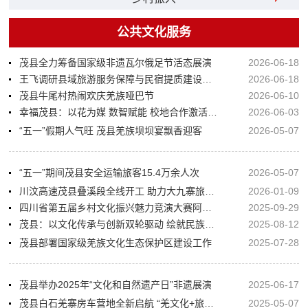
公共文化服务
茂县全力筹备国家级非遗瓦尔俄足节活态展演
2026-06-18
王飞调研县域旅游服务保障与民宿提质建设工作
2026-06-18
茂县牛尾村热闹欢庆羌族哑巴节
2026-06-10
幸福茂县：以花为媒 数智赋能 校地合作激活茂县乡村文旅新动能
2026-06-03
“五一”假期人气旺 茂县羌族坝坝宴飘香迎客
2026-05-07
“五一”期间茂县安全运输旅客15.4万余人次
2026-05-07
川汶高速茂县叠溪段全线开工 助力大九寨旅游环线提速发展
2026-01-09
四川省第五届乡村文化振兴魅力竞演大赛阿坝州赛区在茂县举行
2025-09-29
茂县：以文化传承与创新双轮驱动 绘就民族地区婚俗改革新图景
2025-08-12
茂县部署国家级羌族文化生态保护区建设工作
2025-07-28
茂县举办2025年“文化和自然遗产日”非遗展演
2025-06-17
茂县白石羌寨房车营地全新启航 “羌文化+旅居”新模式解锁川西北文旅新体验
2025-05-07