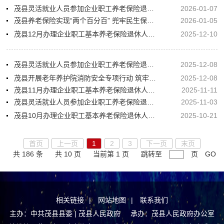
茂县灵活就业人员参加企业职工养老保险退休预审信息公示
2026-01-07
茂县养老保险实现“两个百分百” 兜牢民生保障底线
2026-01-05
茂县12月办理企业职工基本养老保险退休人员情况公示
2025-12-10
茂县灵活就业人员参加企业职工养老保险退休预审信息公示
2025-12-08
茂县开展老年养护院消防安全专项行动 筑牢养老机构“安全防火墙”
2025-12-08
茂县11月办理企业职工基本养老保险退休人员情况公示
2025-11-11
茂县灵活就业人员参加企业职工养老保险退休预审信息公示
2025-11-03
茂县10月办理企业职工基本养老保险退休人员情况公示（补充名单）
2025-10-21
首页
上一页
1
2
3
下一页
末页
共 186 条
共 10 页
当前第 1 页
跳转至
页
GO
相关链接
|
网站地图
|
联系我们
主办：中共茂县县委 | 茂县人民政府 承办：茂县人民政府办公室