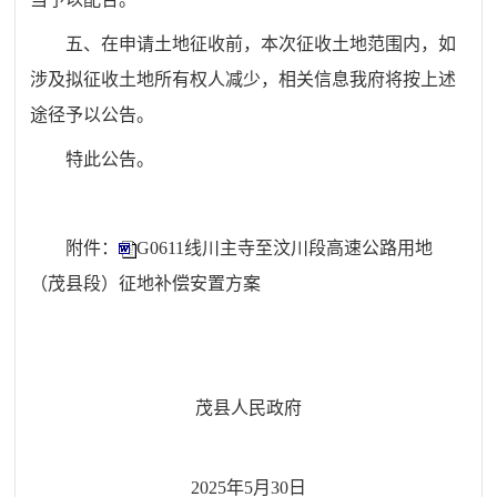
五、在申请土地征收前，本次征收土地范围内，如
涉及拟征收土地所有权
人减少，相关信息我府将按上述
途径予以公告。
特此公告。
附件：
G0611线川主寺至汶川段高速公路用地
（茂县段）征地补偿安置方案
茂县
人民政府
2025
年
5
月
30
日