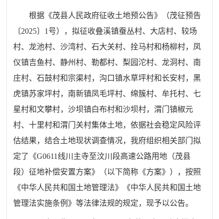
根据《茂县人民政府征收土地预公告》（
茂征预告
〔20
25
〕
1
号
），拟征收
叠溪镇蚕丛村、大店村、较场
村、龙池村、沙湾村、石大关村、拴马村和杨柳村，凤
仪镇吉鱼村、静州村、勒都村、梨
园
沱村、龙洞村、南
庄村、石鼓村和宗渠村，沟口镇水草坪村
和
长安村
，黑
虎镇
苏家坪村，南新镇凤毛坪村、绵簇村、牟托村、七
星村和文攀村，沙坝镇白布村和沙坝村，渭门镇椒元
村、十里村和渭门
关
村集体土地
，依据社会稳定风险评
估结果，
结合土地现状调查情况，
我府组织相关部门
拟
定了
《
G0611
线川主寺至汶川段高速公路用地（茂县
段）
征地补偿安置方案
》（以下简称《方案》）
，
按照
《中华人民共和国土地管理法》
《中华人民共和国土地
管理法实施条例》
等法律法规的规定，现予以公告。