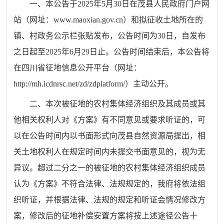
一、
本公告
于
2025
年
5
月
30
日
在茂县人民政府门户网
站
（
网址：
www.maoxian.gov.cn
）
和拟征收土地所在的
镇、村政务公示
栏张贴发布，
公告
时间
为
30
日，自
发布
之日起
至
2025
年
6
月
29
日
止
。
公告时间结束后，本公告将
在四川省征地信息公开平台
（
网址：
http://mh.icdnrsc.net/zd/zdplatform/
）主动公开。
二、本次被征地的农村集体经济组织及其成员或其
他相关权利人对《方案》有不同意见或要求听证的，可
以在公告时间内以书面形式向
茂县自然资源局
提出，相
关土地
权利人在规定时间内未提交书面意见的，视为无
异议。超过二分之一的被征地的农村集体经济组织成员
认为《方案》不符合法律、法规规定的，我府将依法组
织听证，并根据法律、法规的规定和听证会情况修改方
案，修改后的征地补偿安置方案将按上述途径公告十