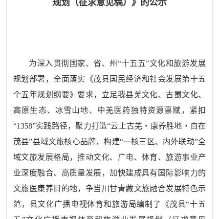
规划（征求意见稿）》的公示
为深入贯彻国家、省、州“十五五”文化和旅游发展
规划部署，全面落实《茂县国民经济和社会发展第十五
个五年规划纲要》要求，立足我县羌文化、古蜀文化、
高原生态、冰雪山地、中羌医药独特资源禀赋，紧扣
“1358”实践路径，聚力打造“云上古羌・康养胜地・自在
茂县”县域文旅核心品牌，构建“一核三区、内外联动”全
域文旅发展格局，推动文化、广电、体育、旅游事业产
业深度融合、高质量发展，加快建成具有国际影响力的
文旅医康养目的地，争当川甘青藏文旅融合发展特色示
范，
县文化广播电视体育和旅游局编制了
《茂县“十
五