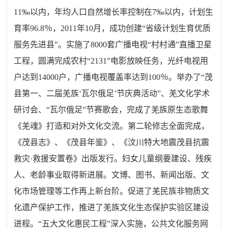
11‰以内，年均人口自然增长率控制在7‰以内，计划生
育率96.8％，2011年10月，成功创建“省级计划生育优质
服务先进县”。实施了8000套广播电视“村村通”直播卫星
工程，圆满完成农村“2131”电影放映任务，光纤电视用
户达到14000户，广播电视覆盖率达到100％。举办了“茂
县第一、二届羌族‘瓦尔俄足’节庆典活动”、羌文化学术
研讨会、“瓦尔俄足”节赛歌会，完成了羌族原生态歌舞
《羌魂》打造和对外文化交流。第二轮修志全面完成，
《茂县志》、《茂县年鉴》、《汶川特大地震茂县抗震
救灾·救援安置卷》出版发行。妇女儿童纲要建设、残疾
人、老龄事业取得新进展。文博、图书、新闻出版、文
化市场管理等工作再上新台阶。促进了羌民族非物质文
化遗产保护工作，推进了羌族文化生态保护实验区建设
进程。“五大文化惠民工程”深入实施，公共文化服务网