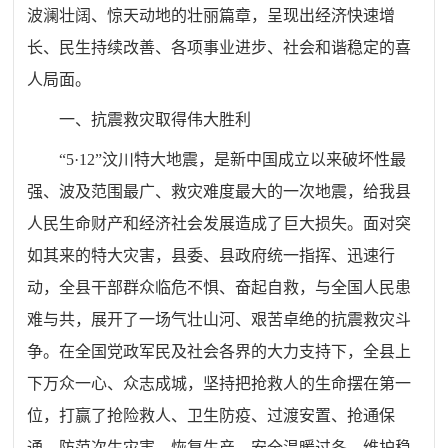
波澜壮阔、惊天动地的壮丽篇章，呈现出经济快速增
长、民生持续改善、各项事业进步、社会和谐稳定的喜
人局面。
一、抗震救灾取得伟大胜利
“5·12”汶川特大地震，是新中国成立以来破坏性最
强、波及范围最广、救灾难度最大的一次地震，给我县
人民生命财产和经济社会发展造成了巨大损失。面对突
如其来的特大灾害，县委、县政府统一指挥、迅速行
动，全县干部群众临危不惧、奋起自救，与全国人民患
难与共，展开了一场气壮山河、艰苦卓绝的抗震救灾斗
争。在全国党政军民及社会各界的大力支持下，全县上
下万众一心、众志成城，坚持把抢救人的生命摆在第一
位，打赢了抢险救人、卫生防疫、过渡安置、抢通保
通、防范次生灾害、恢复生产、安全温暖过冬、维护稳