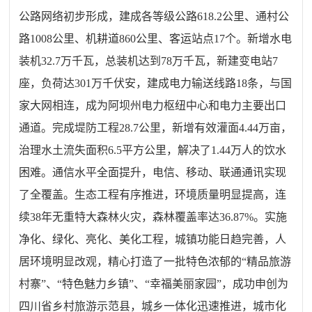
公路网络初步形成，建成各等级公路618.2公里、通村公
路1008公里、机耕道860公里、客运站点17个。新增水电
装机32.7万千瓦，总装机达到78万千瓦，新建变电站7
座，负荷达301万千伏安，建成电力输送线路18条，与国
家大网相连，成为阿坝州电力枢纽中心和电力主要出口
通道。完成堤防工程28.7公里，新增有效灌面4.44万亩，
治理水土流失面积6.5平方公里，解决了1.44万人的饮水
困难。通信水平全面提升，电信、移动、联通通讯实现
了全覆盖。生态工程有序推进，环境质量明显提高，连
续38年无重特大森林火灾，森林覆盖率达36.87%。实施
净化、绿化、亮化、美化工程，城镇功能日趋完善，人
居环境明显改观，精心打造了一批特色浓郁的“精品旅游
村寨”、“特色魅力乡镇”、“幸福美丽家园”，成功申创为
四川省乡村旅游示范县，城乡一体化迅速推进，城市化