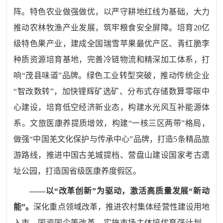
阵。特色农业做强做优，以严守耕地红线为基础，大力
推动农林牧渔产业发展，筑牢粮食安全屏障。培育
20
亿
级特色果产业，建成全国瑞雪苹果最优产区、青红脆李
种质资源培育基地，完善冷链物流和精深加工体系，打
响“茂县味道”品牌。绿色工业转型突破，推动传统企业
“智改数转”，加快锂辉矿选矿、分布式存储数算零碳中
心建设，培育低空经济新业态，构建水光风互补能源体
系。文旅医康养提质增效，构建“一核三区两带”格局，
做强“中国羌文化保护与传承中心”品牌，打造
5
条精品旅
游路线，推进中国古羌城提档、
营盘山建设国家考古遗
址公园，
打造国省级医康养度假区。
——以“改革创新”为驱动，激活高质量发展“新动
能”。
深化重点领域改革，推进农村集体经营性建设用地
入市、国资国企等改革，实施市场主体培优育强计划，