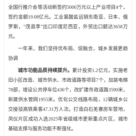
全国行推介会等活
动新签约
5000
万元以上产业项目
4
个，
签约金额
19.08
亿元。工业氯酸盐远销东南亚、日本、俄
罗斯，“茂县李”出口印度尼西亚
，外贸出口额达
3658
万
元。
一年来，我们
坚持优布局、促融合，城乡发展更趋
协调
城市功能品质持续提升
。
累计投资
1.2
亿元，实施老
旧小区改造、城市供水、市政道路等项目
7
个，加装电梯
78
部，增设公共停车位
436
个，改扩建市政道路
3590
米，
新建供水管网
1955
米。优化公交线路布局，
12
辆城乡公
交接驳高铁乘客
47.31
万人次。打造白石羌寨房车营地，
凤仪片区成功入选
2025
年省级城市更新重点片区，城市
基础支撑与服务功能不断强化。