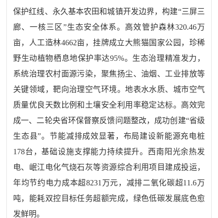
保护红线、永久基本农田和城镇开发边界，构建“三屏三
廊、一核三区”生态安全体系。高效管护森林
320.46
万
亩，人工造林
4662
亩，挂牌成立大熊猫国家公园，珍稀
野生动植物栖息地保护率达
95%
。
生态治理精准发力，
系统治理农村面源污染，聚焦扬尘、油烟、工业排放等
关键领域，靶向治理空气环境。地表水水质、城市空气
质量优良天数比例和土壤安全利用率稳定达标。高效完
成一、二轮央省环保督察反馈问题整改，成功创建“省级
生态县”。
节能减排成效显著，
布局建设新能源充电桩
178
台，基础设施支撑能力持续提升。西南阳光余热发
电、岷江电化气烧石灰等资源综合利用项目建成投运，
年均节约电力成本超
8231
万元，减排二氧化碳超
11.6
万
吨，能耗双控目标任务超额完成，绿色低碳发展底色愈
发鲜明。