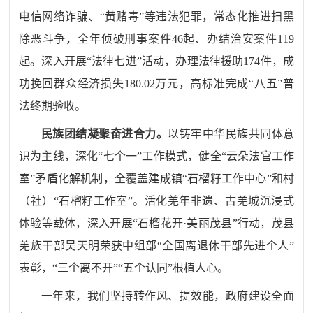
电信网络诈骗、“黄赌毒”等违法犯罪，常态化推进扫黑
除恶斗争，全年侦破刑事案件
46
起、办结治安案件
119
起。深入开展“法律七进”活动，办理法律援助
174
件，成
功挽回群众经济损失
180.02
万元，高标准完成“八五”普
法终期验收。
民族团结
凝聚
奋进
合力
。
以铸牢中华民族共同体意
识为主线，深化“七个一”工作模式，健全“云朵法官工作
室”矛盾化解机制，全覆盖建成镇“石榴籽工作中心”和村
（社）“石榴籽工作室”。活化羌年非遗、古羌城沉浸式
体验等载体，深入开展“石榴花开
·
美丽茂县”行动，茂县
羌族干部吴天明荣获中组部“全国离退休干部先进个人”
表彰，“三个离不开”“五个认同”根植人心。
一年来，我们
坚持转作风、提效能，政府建设全面