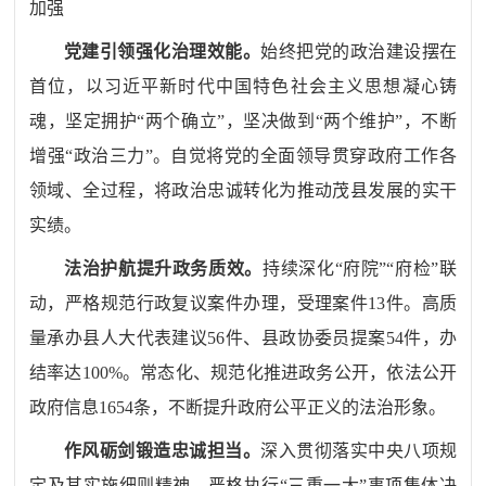
加强
党建
引领强化治理效能
。
始终把党的政治建设摆在
首位，以习近平新时代中国特色社会主义思想凝心铸
魂，坚定拥护“两个确立”，坚决做到“两个维护”，不断
增强“政治三力”。自觉将党的全面领导贯穿政府工作各
领域、全过程，将政治忠诚转化为推动茂县发展的实干
实绩。
法治护航提升政务质效
。
持续深化“府院”“府检”联
动，严格规范行政复议案件办理，受理案件
13
件。高质
量承办县人大代表建议
56
件、县政协委员提案
54
件，办
结率达
100%
。常态化、规范化推进政务公开，依法公开
政府信息
1654
条，不断提升政府公平正义的法治形象。
作风砺剑锻造忠诚担当
。
深入贯彻落实中央八项规
定及其实施细则精神，严格执行“三重一大”事项集体决