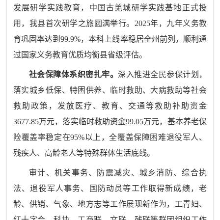
发展研学实践教育，中国古羌城研学实践基地正式投
用，我县首次研学之旅圆满举行。
2025
年，九年义务教
育巩固率达到
99.9%
，本科上线率稳居全州前列，顺利通
过国家义务教育优质均衡县省级评估。
社会保障体系织密扎牢
。
深入推进全民参保计划，
落实城乡低保、特困供养、临时救助、大病救助等社会
救助政策，发放医疗、教育、交通等救助补助资金
3677.85
万元，落实临时救助资金
99.05
万元，基本养老保
险覆盖率稳定在
95%
以上，全覆盖保障困难退役军人、
残疾人、高龄老人等特殊群体生活底线。
审计、机关事务、防震减灾、城乡消防、综合执
法、退役军人事务、国防动员等工作取得新成绩，老
龄、供销、气象、地方志等工作展现新作为，工青妇、
红十字会、科协、工商联、文联、残联等群团组织工作