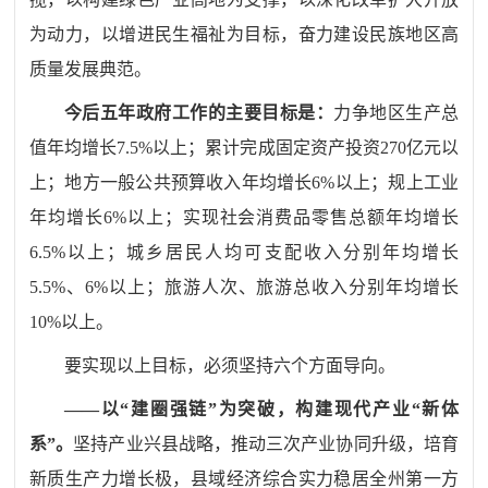
为动力，以增进民生福祉为目标，奋力建设民族地区高
质量发展典范。
今后
五年
政府工作
的
主要目标
是
：
力争地区生产总
值年均增长
7.5%
以上；累计完成固定资产投资
270
亿元以
上；地方一般公共预算收入年均增长
6%
以上；规上工业
年均增长
6%
以上；实现社会消费品零售总额年均增长
6.5%
以上；城乡居民人均可支配收入分别年均增长
5.5%
、
6%
以上；旅游人次、旅游总收入分别年均增长
10%
以上。
要实现以上目标，必须坚持六个方面导向。
——以“建圈强链”为突破，构建现代产业“新体
系”。
坚持产业兴县战略，推动三次产业协同升级，培育
新质生产力增长极，县域经济综合实力稳居全州第一方