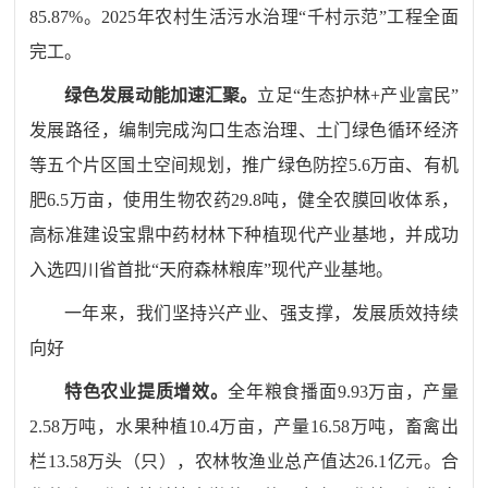
85.87%
。
2025
年农村生活污水治理“千村示范”工程全面
完工。
绿色发展动能加速汇聚
。
立足“生态护林
+
产业富民”
发展路径，编制完成沟口生态治理、土门绿色循环经济
等五个片区国土空间规划，推广绿色防控
5.6
万亩、有机
肥
6.5
万亩，使用生物农药
29.8
吨，健全农膜回收体系，
高标准建设宝鼎中药材林下种植现代产业基地，并成功
入选四川省首批“天府森林粮库”现代产业基地。
一年来，我们
坚持兴产业、强支撑，发展质效持续
向好
特色农业提质增效
。
全年粮食播面
9.93
万亩，产量
2.58
万吨，水果种植
10.4
万亩，
产量
16.58
万吨，
畜禽出
栏
13.58
万头（只），农林牧渔业总产值达
26.1
亿元。合