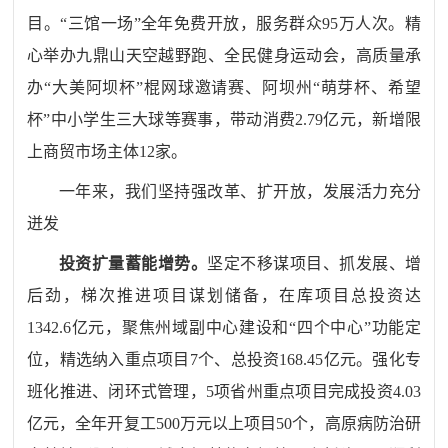
目。“三馆一场”全年免费开放，服务群众
95
万人次。精
心举办九鼎山天空越野跑、全民健身运动会，高质量承
办“大美阿坝杯”棍网球邀请赛、阿坝州“萌芽杯、希望
杯”中小学生三大球等赛事，带动消费
2.79
亿元
，新增限
上商贸市场主体
12
家。
一年来，我们
坚持
强
改革、扩开放，发展活力充分
迸发
投资扩量蓄能增势。
坚定不移
谋项目、
抓
发展、增
后劲
，
梯次推进项目谋划储备，在库项目总投资达
1342.6
亿元，聚焦州域副中心建设和“四个中心”功能定
位，精选纳入重点项目
7
个、总投资
168.45
亿元。强化专
班化推进、闭环式管理
，
5
项省州重点项目完成投资
4.03
亿元
，全
年开复工
500
万元以上项目
50
个，高原病防治研