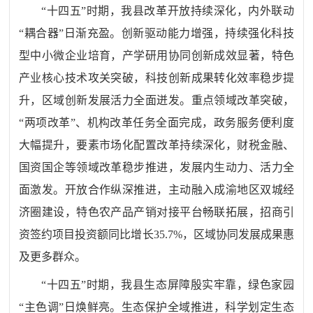
“十四五”时期，我县改革开放持续深化，内外联动
“耦合器”日渐充盈。
创新驱动能力增强
，
持续强化科技
型中小
微
企业培育，产学研用协同创新成效显著，特色
产业核心技术攻关突破，科技创新成果转化效率稳步提
升，区域创新发展活力全面迸发。
重点领域改革突破
，
“两项改革”、机构改革任务全面完成，政务服务便利度
大幅提升，要素市场化配置改革持续深化，财税金融
、
国资国企等
领域
改革
稳步推进
，发展内生动力、活力全
面激发。
开放合作纵深推进
，
主动融入成渝地区双城经
济圈建设，特色农产品产销对接平台
畅联
拓展，招商引
资签约项目投资额同比增
长
35.7%
，区域协同发展成果惠
及更多群众。
“十四五”时期，我县生态屏障殷实牢靠，绿色家园
“主色调”日焕鲜亮。
生态保护全域推进，
科学划定生态