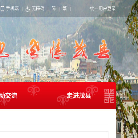
手机端
|
无障碍
|
简
|
繁
|
统一用户登录
动交流
走进茂县