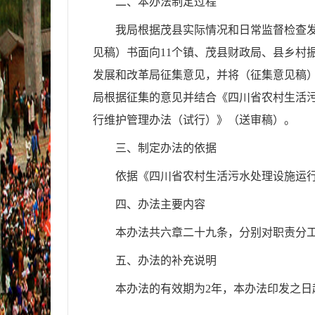
二、本办法制定过程
我局
根据茂县
实际情况和日常监督检查
见稿）书面向
11个镇、茂
县财政
局
、
县乡村
发展和改革局
征集意见，并将（征集意见稿
局
根据征集的意见并结合《
四川省农村生活
行维护管理办法（试行）
》（送审稿）。
三、制定办法的依据
依据《
四川省农村生活污水处理设施运
四、办法主要内容
本办法共
六
章
二十九
条，分别对
职责分
五、办法的补充说明
本办法的有效期为
2
年，本办法印发之日