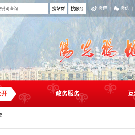
|
微博
|
微信
|
公开
政务服务
互
读