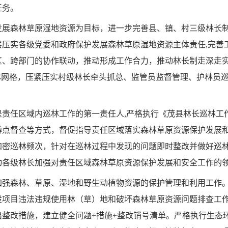
任务。
发展森林草原湿地资源为目标，进一步完善县、镇、村三级林长
层压实各级党委和政府保护发展森林草原湿地资源主体责任
,完善
区、跨部门的协作联动，推动形成工作合力，推动林长制走深走
林网格，压紧压实村级林长牵头抓总、监管员监督管理、护林员
是责任区域内巡林工作的第一责任人
,严格执行《茂县林长巡林工
蹲点督查等方式，督促指导责任区域落实森林草原资源保护发展
加密巡林频次，针对在巡林过程中发现的问题即时整改并做好巡
动各级林长加强对责任区域森林草原资源保护发展和安全工作的
加强森林、草原、湿地和野生动植物资源的保护管理和利用工作
设项目违法违规使用林（草）地和破坏森林草原资源问题排查工
出整改措施，建立健全问题
+措施+整改销号清单。严格执行生态