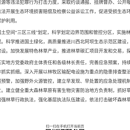
资源等违法犯罪行为打击力度，采取约谈通报、挂牌督办、公开
依法开展生态环境损害赔偿及检察公益诉讼工作，促进受损生态
保护利用。
国土空间
“三区三线”划定，科学划定边界范围和管控分区，实施
程。科学推进国土绿化，高质量推进川西北阿坝生态示范区建设
建设。加快发展特色林草产业，推进林草碳汇项目开发和交易，
压实地方党委政府主体责任和各级林长责任，完善应急预案，持
作抓实抓细。深入开展以林牧区输配电设施为重点的隐患排查整
报预警，加强野外火源管控，建立早发现、早处置的应急处理机
亡。建立健全重大森林草原有害生物灾害防治地方负责制，抓好
加强林草行政执法，强化基层执法队伍建设，依法打击破坏森林
扫一扫在手机打开当前页