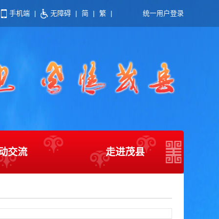
手机端
|
无障碍
|
简
|
繁
|
统一用户登录
动交流
走进茂县