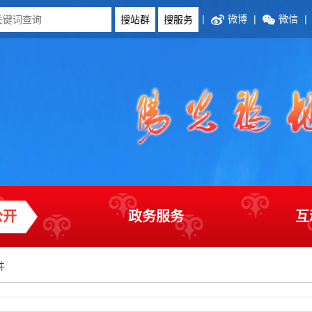
|
微博
|
微信
|
公开
政务服务
互
件