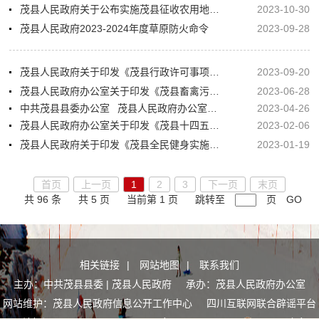
茂县人民政府关于公布实施茂县征收农用地区片综合地价标准的通知
2023-10-30
茂县人民政府2023-2024年度草原防火命令
2023-09-28
茂县人民政府关于印发《茂县行政许可事项清单（2023年版）》的通知
2023-09-20
茂县人民政府办公室关于印发《茂县畜禽污染防治规划（2023-2028年）》的通知
2023-06-28
中共茂县县委办公室 茂县人民政府办公室关于印发《茂县招商引资工作管理办法(试行)》的通知
2023-04-26
茂县人民政府办公室关于印发《茂县十四五时期一二三产融合发展规划》的通知
2023-02-06
茂县人民政府关于印发《茂县全民健身实施计划》的通知
2023-01-19
首页
上一页
1
2
3
下一页
末页
共 96 条
共 5 页
当前第 1 页
跳转至
页
GO
相关链接
|
网站地图
|
联系我们
主办：中共茂县县委 | 茂县人民政府 承办：茂县人民政府办公室
网站维护：茂县人民政府信息公开工作中心
四川互联网联合辟谣平台