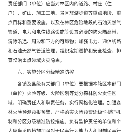
责任部门（单位）应当对
林区
内的道路、村庄（住
户）
、
矿山、施工工地、景区旅游步道等重点地段、重
点目标和重要设施，以及在
林
区危险地段的石油天然气
管道、电力和电信线路设施等设置必要的防火隔离带，
清除沿途、周边和下方的可燃物；加强电力、通信线路
和石油天然气管道管理，组织定期巡护和安全检查，排
查整治重点领域火灾隐患。
六、
实施分区分级精准防控
各
镇及县级
有关部门（单位）要根据本
辖区
本部门
（单位）火险等级、火险区划等划分
森林
防火责任区
域，明确责任人和职责任务，实行网格化管理。加强
森
林
火险预测预报预警，严格落实火险预警逐级“叫应”机
制和分区分级精准防控措施。负有监护责任的单位和个
人应当采取措施加强对无民事行为能力人和限制民事行