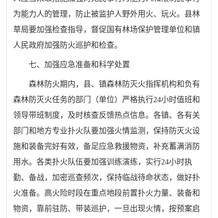
为能力人的管理，防止被监护人野外用火、玩火。
县
林
草局
要加强检查指导，督促国有
林
场保护管理单位和
镇
人民政府加强防火巡护和检查。
七、
加强应急准备和科学处置
森林
防火期内，
县、镇
森林
防灭火指挥机构和负有
森林
防灭火任务的部门（单位）严格执行
24
小时值班和
领导带班制度，
及时核查反馈热点信息。
各
镇、
各有关
部门
和地方专业扑火队
要加强火情监测，保持防灭火设
施和装备完好有效，备足应急救援物资，补充蓄满消防
用水。各类扑火队伍要加强训练演练，实行
24
小时执
勤、备
战，加密巡查频次
，保持临战待命状态
，
做好扑
火准备。高火险时段在重点地段前置扑火力量、装备和
物资，靠前驻防、带装巡护，一旦出现火情，按预案启