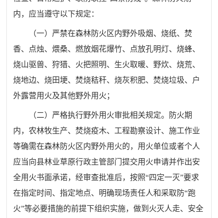
内，应当遵守以下规定：
（一）
严禁在
森林防火区内
野外吸烟、烧纸、
焚
香、点烛、
煨桑、
燃放烟花爆竹、点放孔明灯、烧蜂、
烧山
驱兽、
狩猎、火把照明、生火取暖、野炊、
烧荒、
烧地边、烧田埂、焚烧秸秆、烧灰积肥、
焚烧垃圾
、
户
外露营用火
及其他野外用火
；
（二）严格执行野外用火审批相关规定
。
防火期
内
，
农林牧生产、焚烧疫木、工程勘察设计、施工作业
等
确需
在森林防火区内
野外
用火的，用火单位或者
个人
应当向县
林业草原
行政主管部门
提交用火申请
并作
出安
全用火书面承诺，经
审查批准后
，按照
“
四定一灭
”
要求
在指定时间、指定地点、明确现场责任人和采取防
“
跑
火
”
等必要措施的前提下
组织
实施
，
做到火灭人走、安全