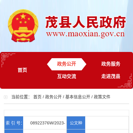
政务公开
政务服务
首页
互动交流
走进茂县
当前位置：
首页
/
政务公开
/
基本信息公开
/
政策文件
索 引 号：
08922376W/2023-
公文种