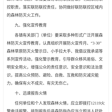
控
职责，
落实联防联控责任，协同做好联防联控区域内
的
森林
防灭火工作。
九、
强化宣传教育
各
镇
有关部门
（单位）
要采取多种形式广泛开展
森
林
防灭火
宣传教育，
认真组织开展防火宣传月、“
3
·
30
”
森林草原防灭火警示日、小手拉大手、我倡议我承诺等
系列宣传活动，
强化警示教育，引导群众移风易俗、文
明安全用火，
增强公众的责任意识、安全意识和法治意
识，提高公众预防、避险、自救、互救和防灾减灾能
力，确保有火不成灾、有灾无伤亡。
十、
迅速报告火情
任何单位和个人发现
森林
火情，应立即拨打
12119
火
警电话报警。接到报告
后县森防指办
应当立即派人赶赴