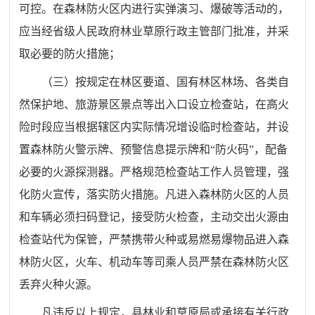
可控。在森林防火区内进行实弹演习、爆破等活动的，
应当经省
级
人民政府林业
草原
行政主管部门批准，并采
取必要的防火措施；
（三）按规定在林区要道、国有
林区
林场、各类自
然保护地、
旅游
景区
景点
等出入口设立检查站
，
在
高火
险时段
应当根据辖区内实际情况增设临时检查站
，并设
置
森林防火警示牌
、
预警信息提示牌
和
“
防火码
”
，
配备
必要的火源探测器
。严格规范检查站工作人员管理，强
化防火宣传，落实防火措施
。
凡进入森林防火区的人员
和车辆必须扫码登记，接受防火检查，主动交出火源由
检查站代为保管，严禁携带火种或易燃易爆物品进入森
林防火区，火车、机动车等司乘人员严禁在森林防火区
丢弃火种火源。
凡违反以上规定，县林业
和
草原
局
或
承接有关行政