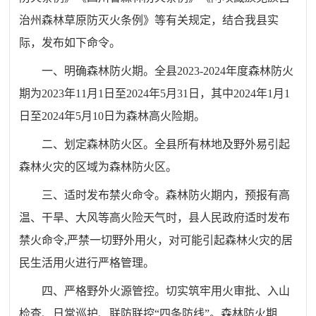
治州森林草原防灭火条例》
等有关规定，结合我县实
际，发布如下命令。
一、
明确森林防
火期。
全
县
202
3
-202
4
年度
森林
防火
期为
202
3
年
11
月
1
日至
202
4
年
5
月
31
日，其中
202
4
年
1
月
1
日至
202
4
年
5
月
1
0
日为
森林
高火险期
。
二、划定森林防火区。
全县所有
林地及野外易引起
森林火灾的区域
为
森林
防火
区。
三、
适时发布禁火命令。
森林防火期内，预报有高
温、干旱、大风等高火险天气时，县人民政府适时发布
禁火命令,严禁一切野外用火，对可能引起森林火灾的居
民生活用火
进行
严格管理。
四、严格野外火源管控。
切实
筑牢用火审批、入山
检查、日常
巡护、
联防联
控
“
四条防线
”
。
森林防火期