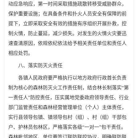
动应急响应，第一时间采取措施疏散转移受威胁群众，
保护重要设施；在具备条件和扑火人员安全有保障的前
提下，立即采取安全有效的措施有序组织开展扑救，控
制火情，防止蔓延，减少损失。对发生的火情
火灾
要迅
速查清原因，
依规依纪依法
给予相关责任单位和责任人
相应处罚。
八、
落实防
灭
火责任
各镇人民政府要严格执行
以地方政府行政首长负责
制为核心的
森林
防灭火工作
责任制，
结合林长制落实“第
一责任人”防控责任，压实属地党委政府领导责任、行业
部门监管责任和
森林
经营管理单位（个人）主体责任，
实行县领导包镇、镇领导包村（组）、村（组）干部包
户、护
林
员包
林区，
严格落实各级
“
一对一
”
包干
责任
。
森林
毗邻地区、单位要签订联防联控协议，
明确联防
联