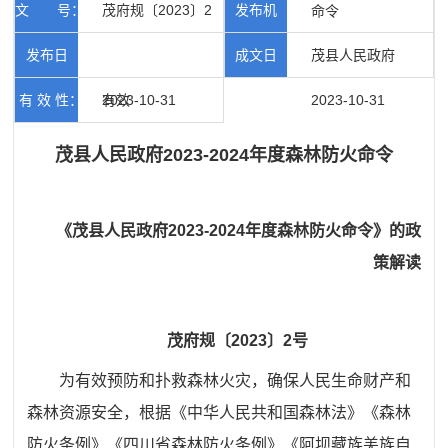
文 号：
茂府规〔2023〕2
发布机
00305
类：
命令
号
发布日
成文日
构：
茂县人民政府
有 效 性：
期：
2023-10-31
有效
期：
2023-10-31
茂县人民政府2023-2024年度森林防火命令
《茂县人民政府2023-2024年度森林防火命令》的政
策解读
茂府规〔2023〕2号
为有效预防和
扑救
森林火灾，确保人民生命财产和
森林资源安全，根据《中华人民共和国森林法》《森林
防火条例》《四川省森林防火条例》
《阿坝藏族羌族自