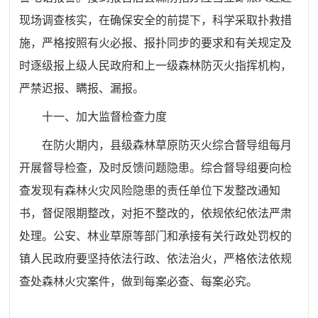
现场调查核实，
在确保安全的前提下，科学
采取扑救措
施，
严格按照
有火必报、报扑同步
的要求和
有关规定
及
时
逐级报上级人民政府和上一级
森林
防
灭
火指挥机构
，
严禁迟报、瞒报、漏报
。
十一、
加大监督检查力度
在防火期内，
县
级森林草原防灭火综合督导组每月
开展督导检查
，
及时反馈问题隐患
。
综合督导组要向检
查发现有
森林
火灾风险隐患的责任单位下发整改通知
书，督促限期整改，对拒不整改的，依规依纪依法严肃
处理。公安、林业草原等部门和承接有关行政处罚权的
镇人民政府要坚持依法行政、依法治火，严格依法依规
查处
森林
火灾案件，做到每案必查、每案必究。