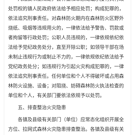
处罚权的镇人民政府依法给予相应处罚；
构成犯罪的，
依法追究刑事责任。对森林防火期内在森林防火区野外
烧纸
、
吸烟
等违规用火的，
一律依法给予警告、罚款或
者拘留等行政处罚；公职人员
违规的，
一律依规依纪依
法给予党纪政务处分
，
直至开除公职；
如
领导干部在场
未
制止
违规行为
或制止不力的
，
一律依规依纪依法给予
党纪政务处分；
如违规行为
引起火灾构成犯罪的，一律
依法追究刑事责任
。
任何单位和个人不得破坏或占用森
林防火设施、设备；
对
阻挠、妨碍森林防火执法检查的
单位和个人，有关部门要依法依规予以处罚。
五、
排查整治火灾隐患
各
镇及县级
有关部门（单位）应常态化组织开展全
方位、拉网式
森林
火灾隐患排查整治。
各镇及县级
有关