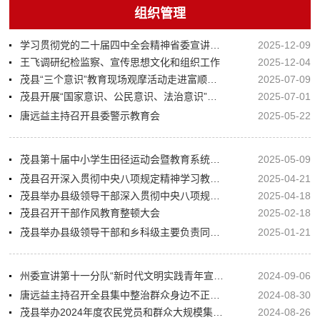
组织管理
学习贯彻党的二十届四中全会精神省委宣讲分团报告会在茂县举行
2025-12-09
王飞调研纪检监察、宣传思想文化和组织工作
2025-12-04
茂县“三个意识”教育现场观摩活动走进富顺镇 互学互鉴助推群众工作“石榴籽”工程走深走实
2025-07-09
茂县开展“国家意识、公民意识、法治意识”教育活动推进会
2025-07-01
唐远益主持召开县委警示教育会
2025-05-22
茂县第十届中小学生田径运动会暨教育系统教职工运动会开幕
2025-05-09
茂县召开深入贯彻中央八项规定精神学习教育查摆问题专题安排会
2025-04-21
茂县举办县级领导干部深入贯彻中央八项规定精神学习教育读书班
2025-04-18
茂县召开干部作风教育整顿大会
2025-02-18
茂县举办县级领导干部和乡科级主要负责同志学习贯彻党的二十届三中全会精神读书班
2025-01-21
州委宣讲第十一分队“新时代文明实践青年宣讲团”宣讲报告会在茂县举行
2024-09-06
唐远益主持召开全县集中整治群众身边不正之风和腐败问题专题会
2024-08-30
茂县举办2024年度农民党员和群众大规模集中教育培训
2024-08-26