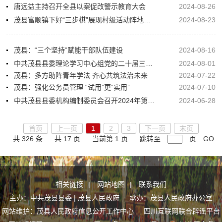
唐远益主持召开全县以案促改警示教育大会
2024-08-26
茂县富顺镇下好“三步棋”展现村级活动阵地新面貌
2024-08-23
茂县：“三个坚持”赋能干部队伍建设
2024-08-16
中共茂县县委理论学习中心组党的二十届三中全会精神专题学习研讨（扩大）会议召开
2024-08-01
茂县：多方助阵青年学法 齐心共筑法治未来
2024-07-22
茂县：强化公务员管理 “试用”更“实用”
2024-07-10
中共茂县县委机构编制委员会召开2024年第三次全体会议
2024-06-28
首页
上一页
1
2
3
下一页
末页
共 326 条
共 17 页
当前第 1 页
跳转至
页
GO
相关链接
|
网站地图
|
联系我们
主办：中共茂县县委 | 茂县人民政府 承办：茂县人民政府办公室
网站维护：茂县人民政府信息公开工作中心
四川互联网联合辟谣平台