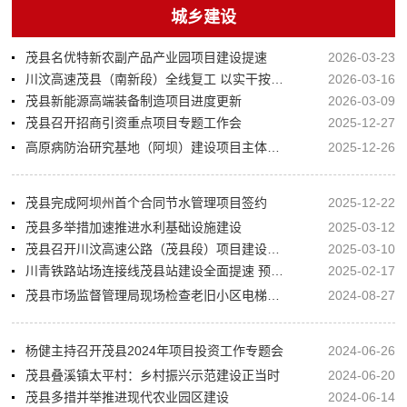
城乡建设
茂县名优特新农副产品产业园项目建设提速
2026-03-23
川汶高速茂县（南新段）全线复工 以实干按下交通建设“快进键”
2026-03-16
茂县新能源高端装备制造项目进度更新
2026-03-09
茂县召开招商引资重点项目专题工作会
2025-12-27
高原病防治研究基地（阿坝）建设项目主体结构即将封顶
2025-12-26
茂县完成阿坝州首个合同节水管理项目签约
2025-12-22
茂县多举措加速推进水利基础设施建设
2025-03-12
茂县召开川汶高速公路（茂县段）项目建设联席会议
2025-03-10
川青铁路站场连接线茂县站建设全面提速 预计6月建成通车
2025-02-17
茂县市场监督管理局现场检查老旧小区电梯安装
2024-08-27
杨健主持召开茂县2024年项目投资工作专题会
2024-06-26
茂县叠溪镇太平村：乡村振兴示范建设正当时
2024-06-20
茂县多措并举推进现代农业园区建设
2024-06-14