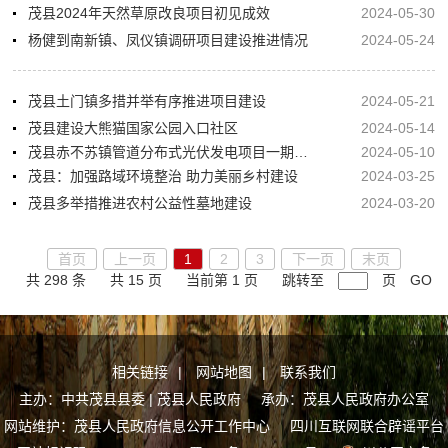
茂县2024年天然草原改良项目初见成效
2024-05-30
杨健到南新镇、凤仪镇调研项目建设推进情况
2024-05-24
茂县土门镇多措并举有序推进项目建设
2024-05-21
茂县建设大熊猫国家公园入口社区
2024-05-14
茂县赤不苏镇管道分布式光伏发电项目一期工程顺利完工
2024-05-10
茂县：加强路域环境整治 助力美丽乡村建设
2024-03-25
茂县多举措推进农村公益性墓地建设
2024-03-20
首页
上一页
1
2
3
下一页
末页
共 298 条
共 15 页
当前第 1 页
跳转至
页
GO
相关链接
|
网站地图
|
联系我们
主办：中共茂县县委 | 茂县人民政府 承办：茂县人民政府办公室
网站维护：茂县人民政府信息公开工作中心
四川互联网联合辟谣平台