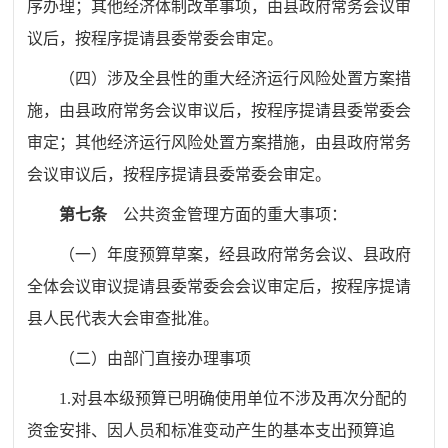
序办理；其他经济体制改革事项，由县政府常务会议
审
议
后，
按程序提请
县委常委会
审定。
（四）
涉及全县性的重大经济运行风险处置方案措
施，由县政府常务会议
审议
后，
按程序提请
县委常委会
审定；
其他经济运行风险处置方案措施，由县政府常务
会议
审议
后，
按程序提请
县委常委会
审定。
第七条
公共资金管理方面的重大事项：
（一）年度预算草案，经县政府常务会议、县政府
全体会议
审议提请
县委常委会
会
议
审定
后，
按程序提请
县人民代表大会审查批准。
（二）由部门直接办理事项
1.
对县本级预算已明确使用单位不涉及再次分配的
资金安排、因人员和标准变动产生的基本支出预算追