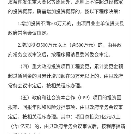
质条件发生重大变化等原因外，原则上不得超过经核定
的投资概算，确需增加投资概算的，按以下程序决策：
1.
增加投资不满
500
万元的，由项目业主单位提交县
政府常务会议审定。
2.
增加投资
500
万元以上（含
500
万元）的，
由县政
府常务会议
审议
后，
按程序提请
县委常委会
审定。
（四）
重大政府投资项目工程变更，累计变更金额
超过暂列金的
且累计增加额在
50
万元以上的
，
由县政府
常务会议审定后，按相关程序办理。
（五）
政府和社会资本合作（
PPP
）项目的投资回
报率、回报年限和风险分担事项，由县政府常务会议审
定后，按相关程序办理。其中：项目总投资
1
亿元以上
（含
1
亿元）的，
由县政府常务会议
审议
后，
按程序提请