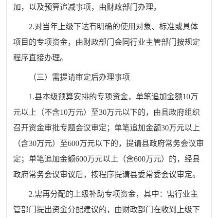
加，以及预算追减事项，由财政部门办理。
2.
对当年上级下达有明确的使用对象、标准或具体
项目的专项资金，由财政部门会同行业主管部门按规定
程序直接办理。
（
三
）
需提请审定后办理事项
1.
县本级预算安排的专项资金，
单笔追加金额
10
万
元以上（不含
10
万元）至
30
万元以下的
，由
县政府组织
召开
资金
审批
专题会议
审定
；单笔
追加
金额
30
万元
以上
（含
30
万元）
至
600
万元
以下的
，
提请
县政府常务会议审
定；单笔追加
金额
600
万元以上（含
600
万元）的，经县
政府常务会议审议
后
，
按程序提请
县委常委会议审定。
2.
需再分配的上级补助专项资金，其中：需行业主
管部门提出资金分配建议的，由财政部门在收到上级下