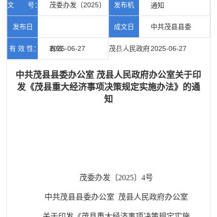
文 号：
茂委办发〔2025〕
发布机
00064
类：
通知
4号
发布日
成文日
构：
中共茂县县委
有 效 性：
期：
2025-06-27
有效
茂县人民政府
期：
2025-06-27
中共茂县县委办公室 茂县人民政府办公室关于印
发《茂县重大经济事项决策规定实施办法》的通
知
茂委办
发
〔
2025
〕
4
号
中共茂县县委办公室 茂县人民政府办公室
关于印发《茂县重大经济事项决策规定实施