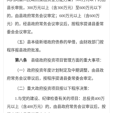
县长审批，
300
万元以上（含
300
万元）至
600
万元以下
的，由县政府常务会议审定；
600
万元以上（含
600
万
元）的，经县政府常务会议审议后，按程序提请县委常
委会会议审定。
（五）县本级新增政府债券的举借，由财政部门按
程序报县政府批准。
第八条
县级政府投资项目管理方面的重大事项：
（一）
政府投资年度计划制定及中期调整，
由县政
府常务会议
审议
后，
按程序提请
县委常委会
审定。
（二）
重大政府投资项目按以下程序决策：
1.
与党的建设、纪律检查有关的项目：总投资
400
万
元以上（含
400
万元）的，
由县政府常务会议
审议
后，
按