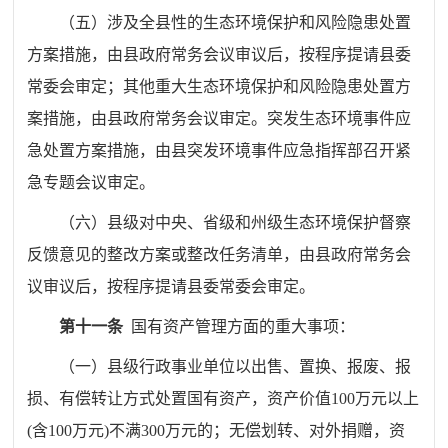
（五）
涉及全县性的生态环境保护和风险隐患处置
方案措施，
由县政府常务会议
审议
后，
按程序提请
县委
常委会
审定
；其他重大生态环境保护和风险隐患处置方
案措施，由县政府常务会议审定。突发生态环境事件应
急处置方案
措施，由县突发环境事件应急指挥部召开紧
急专题会议审定。
（六）
县级对中央、省级和州级生态环境保护督察
反馈意见的整改方案或整改任务清单，
由县政府常务会
议
审议
后，
按程序提请
县委常委会
审定。
第十一条
国有资产管理方面的重大事项：
（一）
县级行政事业单位以出售、
置换、报废、报
损、有偿转让方式处置国有资产，资产价值
100
万元以上
(
含
100
万元
)
不满
300
万元
的
；无偿划转、对外捐赠，资