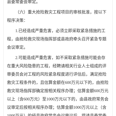
县委常委会
审定。
（六）
重大抢险救灾工程项目的审核批准，按以下
程序决策：
1.
已经造成严重危害，必须立即采取紧急措施的工
程，由抢险救灾现场指挥部或县政府牵头召开紧急专题
会议审定。
2.
可能造成严重危害，如不采取紧急措施可能会存
在重大风险隐患的工程，经聘请相关行业人士组成的评
审委员会对工程的风险紧急程度进行评估后，满足抢险
救灾工程条件的
，
且估算金额在
600
万元以下的，
由抢险
救灾现场指挥部确定按相关程序办理；估算金额
600
万元
以上（含
600
万元）至
1000
万元以下的，由县政府常务会
议审定后按相关程序办理；估算金额
1000
万元以上（含
1000
万元）的经县政府常务会议审议后，
提请县委常委