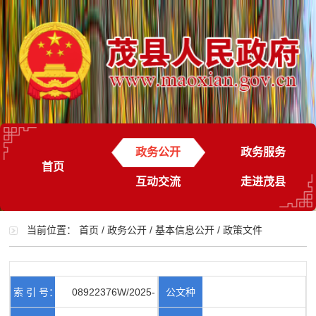
政务公开
政务服务
首页
互动交流
走进茂县
当前位置：
首页
/
政务公开
/
基本信息公开
/
政策文件
索 引 号：
08922376W/2025-
公文种