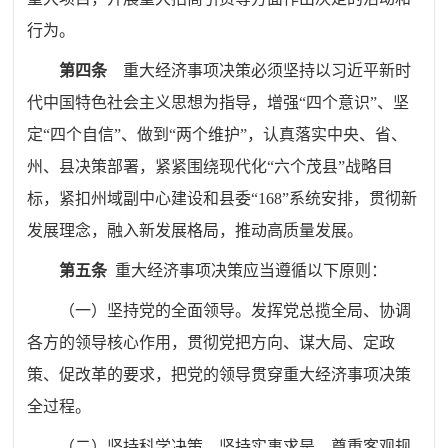
行为。
第四条
重大经济事项决策必须坚持以习近平新时
代中国特色社会主义思想为指导，增强
“
四个意识
”
、坚
定
“
四个自信
”
、做到
“
两个维护
”
，认真落实中央、省、
州、县决策部署，紧紧围绕
现代化
“
六个茂县
”
战略目
标，紧扣州域副中心建设和县委
“
168
”
系统安排
，贯彻新
发展理念，融入新发展格局，推动高质量发展。
第五条
重大经济事项决策应当遵循以下原则：
（一）坚持党的全面领导。
发挥党总揽全局、协调
各方的领导核心作用，贯彻党把方向、谋大局、定政
策、促改革的要求，把党的领导贯穿重大经济事项决策
全过程。
（二）坚持科学决策。
坚持实事求是，尊重客观规