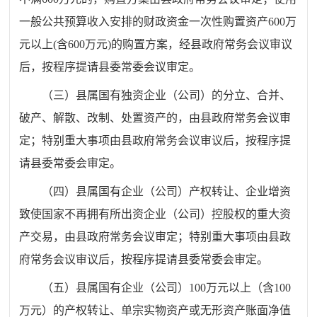
一般公共预算收入安排的财政资金一次性购置资产
6
00
万
元
以上
(
含
6
00
万元
)
的
购置方案
，经县政府常务会议审议
后
，
按程序提请县委常委会议审定。
（三）
县属国有独资企业（公司）的分立、合并、
破产、解散、改制、处置资产的，由县政府常务会议审
定；特别重大事项
由县政府常务会议
审议
后，
按程序提
请
县委常委会
审定。
（四）
县属国有企业（公司）产权转让、企业增资
致使国家不再拥有所出资企业（公司）控股权的重大资
产交易，由县政府常务会议审定；特别重大事项
由县政
府常务会议
审议
后，
按程序提请
县委常委会
审定。
（五）
县属国有企业（公司）
100
万元以上（含
100
万元）的产权转让、单宗实物资产或无形资产账面净值