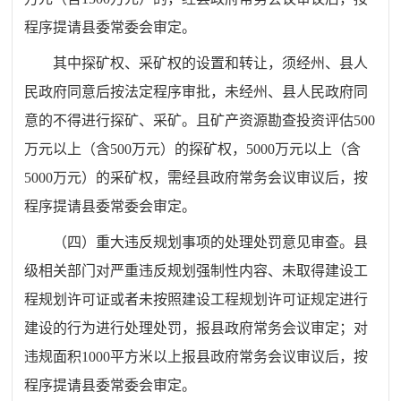
程序提请
县委常委会
审定。
其中探矿权、采矿权的设置和转让，须经州、县人
民政府同意后按法定程序审批，未经州、县人民政府同
意的不得进行探矿、采矿。且
矿产资源勘查投资评估
500
万元以上（含
500
万元）的探矿权，
5000
万元以上（含
5000
万元）的采矿权，
需
经县政府常务会议
审议
后，
按
程序提请
县委常委会
审定。
（四）
重大违反规划事项的处理处罚意见审查。县
级相关部门对严重违反规划强制性内容、未取得建设工
程规划许可证或者未按照建设工程规划许可证规定进行
建设的
行为进行处理处罚，报县政府常务会议审定；对
违规面积
1000
平方米以上报县政府常务会议
审议
后，
按
程序提请
县委常委会
审定。