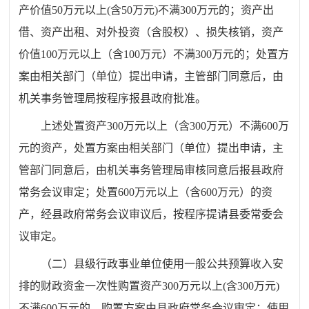
产价值
50
万元以上
(
含
50
万元
)
不满
300
万元
的
；资产出
借、资产出租、对外投资（含股权）、损失核销，资产
价值
100
万元以上（含
100
万元）不满
300
万元的；处置方
案
由相关部门（单位）提出申请，主管部门同意后，由
机关事务管理局按程序报县政府批准。
上述处置资产
300
万元以上（含
300
万元）不满
600
万
元的资产，
处置方案
由相关部门（单位）提出申请，主
管部门同意后，由机关事务管理局审核同意后
报县政府
常务会议审定；处置
600
万元以上（
含
600
万元）的资
产，经县政府常务会议审议后，按程序提请县委常委会
议审定。
（二）
县级行政事业单位使用一般公共预算收入安
排的财政资金一次性购置资产
300
万元以上
(
含
300
万元
)
不满
6
00
万元
的，购置方案由县政府常务会议审定；使用