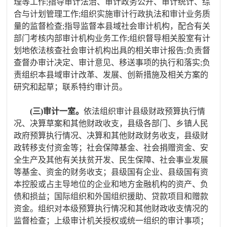
理等工作;指导审计法治、审计政务公开、审计统计、综
合与计划管理工作;组织实施审计行政执法和审计业务质
量的监督检查;指导监督本县域社会审计机构，配合有关
部门考核内部审计机构业务工作;组织督导相关股室有计
划地依法核查社会审计机构出具的相关审计报告;负责督
查督办审计决定、审计意见、移送事项的执行和落实;负
责组织本县域审计改革、发展、创新措施及相关方案的
研究和起草；联系特约审计员。
(三)审计一室。
依法
组织审计
县级财政预算执行情
况、决算草案和其他财政收支，县级各部门、乡镇人民
政府预算执行情况、决算和其他财政财务收支，
县级财
政转移支付资金等；
社会保障基金、社会捐赠资金、安
全生产及其他有关扶贫开发、民生保障、社会事业发展
等基金、资金的财务收支
；
县级国有企业、县级国有资
本控股或占主导地位的企业和地方金融机构的资产、负
债和损益；
国际组织和外国组织援助、贷款项目和赠款
资金。组织对本级预算执行情况和其他财政收支情况的
监督检查；上级审计机关授权或统一组织的审计事项；