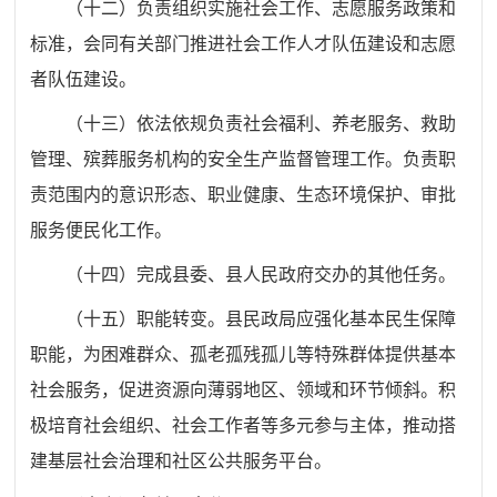
（十
二
）
负责组织实施
社会工作
、志愿服务政策和
标准，会同有关部门推进社会工作人才队伍建设和
志愿
者队伍建设。
（十
三
）依法依规负责社会福利、
养老服务、
救助
管理、殡葬服务机构的安全生产监督管理工作。负责职
责范围内的意识形态、职业健康、生态环境保护、审批
服务便民化工作。
（十
四
）完成
县委、县人民政府
交办的其他任务。
（十
五）
职能转变。
县民政局
应强化基本民生保障
职能，为困难群众、孤老孤残孤儿等特殊群体提供基本
社会服务，促进资源向薄弱地区、领域和环节倾斜。积
极培育社会组织、社会工作者等多元参与主体，推动搭
建基层社会治理和社区公共服务平台。