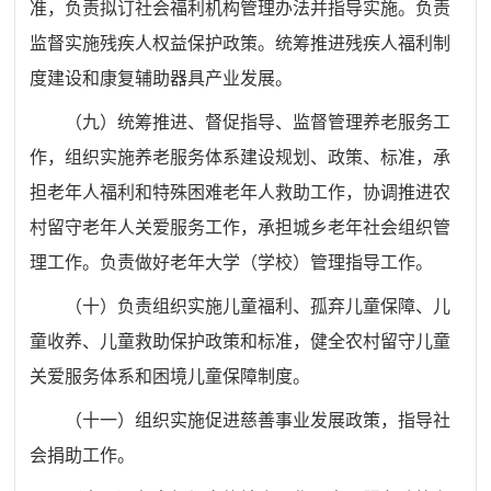
准，
负责拟订
社会福利机构管理办法并指导实施。
负责
监督实施残疾人权益保护政策。统筹推进残疾人福利制
度建设和
康复辅助器具产业发展。
（
九
）统筹推进、督促指导、监督管理养老服务工
作，
组织实施
养老服务体系建设规划、政策、标准，承
担老年人福利和特殊困难老年人救助工作，协调推进农
村留守老年人关爱服务工作，承担城乡老年社会组织管
理工作。
负责做好老年大学（学校）管理指导工作。
（
十
）
负责
组织
实施
儿童福利、孤弃儿童保障、儿
童收养、儿童救助保护政策
和
标准，健全农村留守儿童
关爱服务体系和困境儿童保障制度。
（十
一
）组织
实施
促进慈善事业发展政策，指导社
会捐助工作。