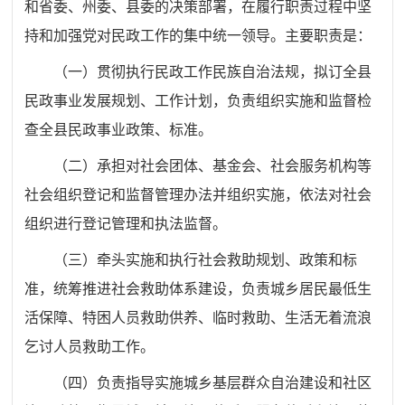
和省委、州委、县委的决策部署，在履行职责过程中坚
持和加强党对民政工作的集中统一领导。
主要职责是：
（一）贯彻执行
民政
工作
民族自治法规，拟订全县
民政
事业发展规划、工作计划
，负责
组织实施和监督检
查
全县民政事业
政策
、标准
。
（二）承担对社会团体、基金会、社会服务机构等
社会组织登记和监督管理
办法并组织实施，依法对社会
组织进行登记管理和执法监督
。
（三）牵头实施和执行
社会救助规划、政策和标
准，统筹推进社会救助体系建设，负责城乡居民最低生
活保障、特困人员救助供养、临时救助
、
生活无着流浪
乞讨人员救助工作。
（四）
负责指导实施
城乡基层群众自治建设和社区