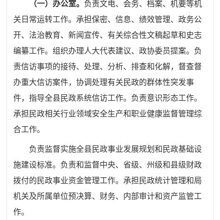
（一）
办公室。
负责文电、会务、档案、机要等机
关日常运转工作。承担保密、信息、绩效管理、政务公
开、法治教育、新闻宣传、有关综合性文稿起草和史志
编纂工作。组织办理人大代表建议、政协委员提案。负
责信访事项的接待、处理、分析
、排查和化解
，督查督
办重大信访案件
，协调处理有关民政的群体性突发事
件，指导全县民政系统信访工作
。
负责意识形态工作。
承担
民政
相关行业领域安全生产和职业健康监督管理综
合工作。
负责监督实施全县民政
事业发展规划和
民政
基础设
施建设标准。
负责
和监督中央、省级
、
州级
和县级财政
拨付的民政事业资金管理工作。承担民政统计管理和局
机关及所属单位预决算、财务、内部审计和资产监管工
作。