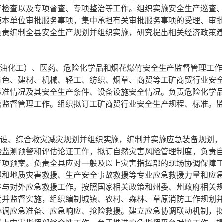
检查以及专项督查、专项整治等工作。组织实施安全生产巡查、
范本单位审批服务事项，集中承担有关审批服务事项的受理、审
负责编制全县安全生产规划并组织实施，研究提出相关经济政策
石油化工）、医药、危险化学品和烟花爆竹安全生产监督管理工
有色、建材、机械、轻工、纺织、烟草、商贸等工矿商贸行业安
标准情况及其安全生产条件、设备设施安全情况。负责危险化学
营监督管理工作。组织拟订工矿商贸行业安全生产规程、标准。
建设、综合救灾减灾规划并组织实施，编制并实施应急装备规划
险监测预警和评估论证工作，拟订自然灾害风险管理制度，负责
专项预案。负责全县应对一般及以上灾害指挥部的现场协调保障
震和地质灾害救援、生产安全事故救援等专业应急救援力量和应
参与对外应急救援工作。按照国家相关政策和州委、州政府相关
度并监督实施，组织编制城镇、农村、森林、草原消防工作规划
协调应急准备、应急响应、抢险救援。建立应急协调联动机制，