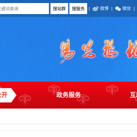
|
微博
|
微信
|
公开
政务服务
互