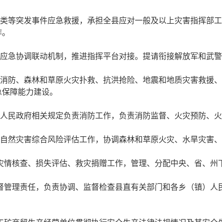
害类等突发事件应急救援，承担全县应对一般及以上灾害指挥部
作。
立应急协调联动机制，推进指挥平台对接。提请衔接解放军和武
责消防、森林和草原火灾扑救、抗洪抢险、地震和地质灾害救援
急保障能力建设。
县人民政府相关规定负责消防工作，负责消防监督、火灾预防、
担自然灾害综合风险评估工作，协调森林和草原火灾、水旱灾害
织灾情核查、损失评估、救灾捐赠工作，管理、分配中央、省、州
监督管理责任，负责协调、监督检查县直有关部门和各乡（镇）人