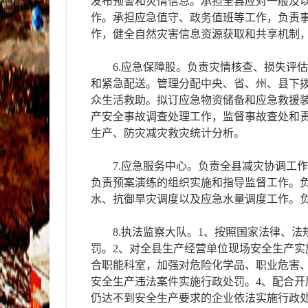
发布预警和灾情信息。承担全县应对一般及
作。承担应急值守、政务值班等工作，负责
作，健全自然灾害信息资源获取和共享机制
6.应急保障股。负责灾情核查、损失评
和紧急配送。管理分配中央、省、州、县下
众生活救助。拟订应急物资储备和应急救援
产安全事故调查处理工作，监督事故查处和
生产、防灾减灾救灾统计分析。
7.应急服务中心。负责全县减灾协调工
负责预案演练的组织实施和指导监督工作。
水、抗御旱灾调度以及应急水量调度工作。
8.执法监察大队。1、按照国家法律、
罚。2、对全县生产经营单位现场安全生产实
合职能科室，加强对危险化学品、职业危害
安全生产违法案件实施行政处罚。4、配合
仍达不到安全生产要求的企业依法实施行政处