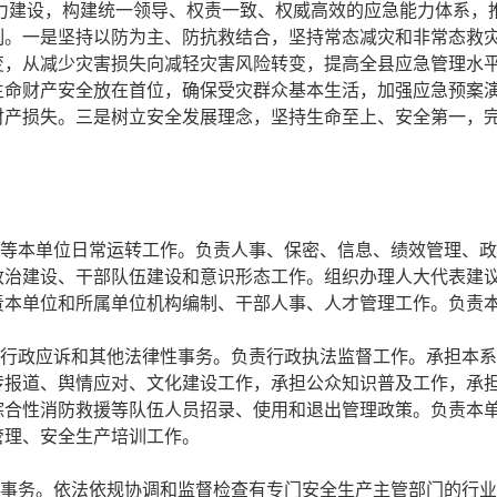
能力建设，构建统一领导、权责一致、权威高效的应急能力体系，
制。一是坚持以防为主、防抗救结合，坚持常态减灾和非常态救
变，从减少灾害损失向减轻灾害风险转变，提高全县应急管理水
生命财产安全放在首位，确保受灾群众基本生活，加强应急预案
财产损失。三是树立安全发展理念，坚持生命至上、安全第一，
要等本单位日常运转工作。负责人事、保密、信息、绩效管理、
政治建设、干部队伍建设和意识形态工作。组织办理人大代表建
责本单位和所属单位机构编制、干部人事、人才管理工作。负责
、行政应诉和其他法律性事务。负责行政执法监督工作。承担本
传报道、舆情应对、文化建设工作，承担公众知识普及工作，承
综合性消防救援等队伍人员招录、使用和退出管理政策。负责本
管理、安全生产培训工作。
常事务。依法依规协调和监督检查有专门安全生产主管部门的行