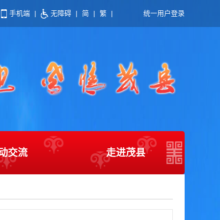
手机端
|
无障碍
|
简
|
繁
|
统一用户登录
动交流
走进茂县