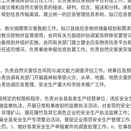
以上灾害指挥部综合性工作，负责推进应急指挥平台对接工作，
事故灾难和自然灾害信息的接收、研判、综合、报送和分转。承
，规划信息传输渠道，建立统一的应急管理信息系统，拟订应急
估、救灾捐赠等灾害救助工作。拟订县级应急物资储备规划和需
拨救灾款物并监督使用，会同有关方面组织协调紧急转移安置受
装备规划并组织实施，会同有关部门建立健全应急物资信息平台
责任追究情况，负责事故举报信息处置工作。负责自然灾害类突
作，负责自然灾害综合风险与减灾能力调查评估工作。统筹应急
负责协调有关部门开展森林和草原火灾、水旱、地震、地质灾害
负责协调应急管理、安全生产重大科学技术推广工作。
法规规定的权限和程序，负责对全县各类生产经营单位，违反安全
施监察执法，开展日常和事故前的监察执法活动，对发现的安全
、非煤矿山、烟花爆竹及其它高危企业的安全生产执法监察工作
开展全县安全生产专项整治活动，督促企业规范安全生产管理工作
罚。5、做好各类安全生产举报案件的调查处理工作。6、在事