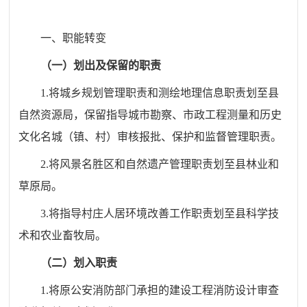
一、职能转变
（一）划出及保留的职责
1.将城乡规划管理职责和测绘地理信息职责划
至
县
自然资源局，保留指导城市勘察、市政工程测量和历史
文化名城（镇、村）审核报批、保护和监督管理职责。
2.将风景名胜区和自然遗产管理职责划
至
县林
业和
草
原
局。
3.将指导村庄人居环境改善工作职责划
至
县科学技
术和农业畜牧局。
（二）划入职责
1.将原公安消防部门承担的建设工程消防设计审查