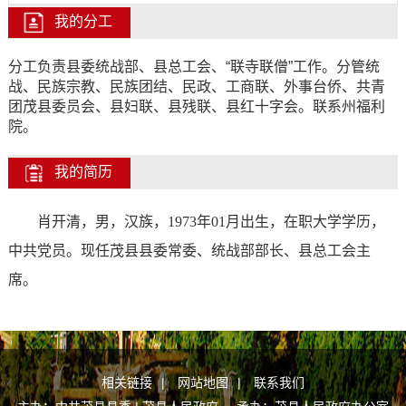
我的分工
分工负责县委统战部、县总工会、“联寺联僧”工作。分管统
战、民族宗教、民族团结、民政、工商联、外事台侨、共青
团茂县委员会、县妇联、县残联、县红十字会。联系州福利
院。
我的简历
肖开清，男，
汉
族，
1973
年
01
月出生，
在职大学学历
，
中共党员。
现任
茂县县委常委、统战部部长、县总工会主
席
。
相关链接
|
网站地图
|
联系我们