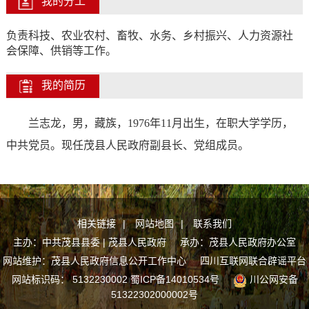
我的分工
负责科技、农业农村、畜牧、水务、乡村振兴、人力资源社
会保障、供销等工作。
我的简历
兰志龙
，
男
，
藏
族，
19
76
年
11
月出生，
在职
大学学历
，
中共党员。
现任
茂县人民
政府副县长、党组成员
。
相关链接
|
网站地图
|
联系我们
主办：中共茂县县委 | 茂县人民政府 承办：茂县人民政府办公室
网站维护：茂县人民政府信息公开工作中心
四川互联网联合辟谣平台
网站标识码： 5132230002
蜀ICP备14010534号
川公网安备
51322302000002号