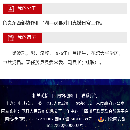
我的分工
负责东西部协作和平湖—茂县对口支援日常工作。
我的简历
梁波凯
，男，汉族，
1976年11月出生，在职大学学历，
中共党员。
现任
茂县县委常委、副县长( 挂职）
。
相关链接
|
网站地图
|
联系我们
主办：中共茂县县委 | 茂县人民政府 承办：茂县人民政府办公室
网站维护：茂县人民政府信息公开工作中心
四川互联网联合辟谣平台
网站标识码： 5132230002
蜀ICP备14010534号
川公网安备
51322302000002号