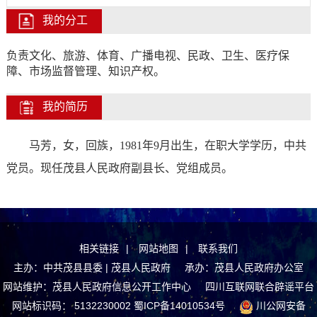
我的分工
负责文化、旅游、体育、广播电视、民政、卫生、医疗保
障、市场监督管理、知识产权。
我的简历
马芳，女
，
回
族，
1981
年9
月出生，
在职
大学
学历，
中共
党员。
现任
茂县人民
政府副县长、党组成员
。
相关链接
|
网站地图
|
联系我们
主办：中共茂县县委 | 茂县人民政府 承办：茂县人民政府办公室
网站维护：茂县人民政府信息公开工作中心
四川互联网联合辟谣平台
网站标识码： 5132230002
蜀ICP备14010534号
川公网安备