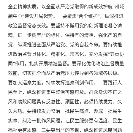
全会精神实质，以全面从严治党取得的新成效护航“州域
副中心”
建设
开局起势。一要聚焦“两个维护”，纵深推进
政治监督常态长效。要坚持不懈用党的创新理论凝心铸
魂，进一步树牢严的标杆、保持严的清醒、强化严的自
觉，纵深推进全面从严治党、党的自我革命。要持续推
进政治监督具体化、精准化、常态化，充分发挥“五责协
同”作用，扎实开展精准监督。要深化优化政治监督质量
效能，切实把全面从严治党压力传导到各领域各层级。
要加大巡察力度，持续发挥巡察利剑作用。二要践行人
民至上，纵深推进集中整治可感可及。群众身边不正之
风和腐败问题具有反复性、顽固性，必须持续发力、久
久为功。要持续发力整治一批民生痛点、办成一批民生
实事、纠治一批作风问题，让民生服务更有温度、民生
福祉更有质感。三要突出严的基调，纵深推进风腐问题