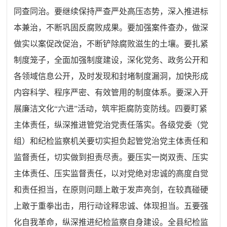
同查同治。要继续保持严查严处高压态势，深入推进标
本兼治，不断巩固反腐败成果。要加强案件查办，做深
做实以案促改促治，不断铲除腐败滋生的土壤。要扎紧
制度笼子，全面加强制度建设，深化党务、政务公开和
各领域信息公开，及时发现和封堵制度漏洞，加快形成
内容科学、程序严密、有效管用的制度体系。要深入开
展廉洁文化“六进”活动，筑牢拒腐防变防线。四要盯紧
主体责任，纵深推进管党治党责任落实。各级党委（党
组）和纪检监察机关要切实担负起管党治党主体责任和
监督责任，切实做到担责尽责。要压实一岗双责、压实
主体责任、压实监督责任，以对党绝对忠诚的高度自觉
和责任担当，在原则问题上敢于发声亮剑，在较真碰硬
上敢于重拳出击，用行动诠释忠诚、体现担当。五要强
化自我革命，纵深推进纪检监察自身建设。全县纪检监