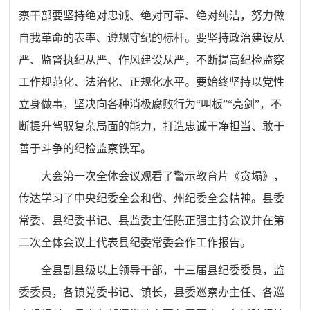
察干部要坚持绝对忠诚、绝对可靠、绝对纯洁，努力做
自我革命的表率、遵规守纪的标杆。要坚持政治建设从
严、监督执纪从严、作风建设从严，不断提高纪检监察
工作规范化、法治化、正规化水平。要始终坚持以党性
立身做事，坚决向各种消极腐败行为“叫板”“亮剑”，不
断提升驾驭复杂局面的能力，打造忠诚干净担当、敢于
善于斗争的纪检监察铁军。
大会第一次全体会议观看了警示教育片《贪塌》，
传达学习了中央纪委全会和省
、
州纪委全会精神。县委
常委、县纪委书记、县监委主任陈正强主持会议并在第
二次全体会议上代表县纪委常委会作工作报告。
全县
副县级以上领导干部，十三届县纪委委员，监
委委员，各镇党委书记、镇长，县委巡察办主任、各巡