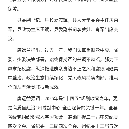
保障。
县委副书记、县长夏茂辉，县人大常委会主任周启
军，县政协主席王斌，县委副书记李敦灿、肖军出席会
议。
唐远益指出，过去一年，
我们
认真贯彻党中央、省
委、州委决策部署，始终保持严的基调不动摇，强力正
风肃纪反腐，纵深推进群众身边不正之风和腐败问题集
中整治，政治生态持续净化，党风政风持续向好，推动
全面从严治党取得新成效。
唐远益强调，
2025
年是“十四五”规划收官之年，更
是高质量建设“州域副中心”全面起势的关键一年
。
全县
各级党组织要
深入学习领会、准确把握二十届中央纪委
四次全会、省纪委十二届四次全会、州纪委十二届五次