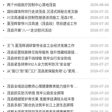
两个州级医疗控制中心落地茂县
2026-08-04
国际媒体阿坝行走进茂县 沉浸式探秘古羌文脉
2026-07-31
川汶高速最长控制性隧道进洞施工 茂县2号隧道开启主体建设
2026-07-28
夏茂辉督导川汶高速（茂县段）项目建设工作
2026-07-30
茂县开展“八一”走访慰问活动
2026-07-30
王飞 夏茂辉调研督导全县工业经济发展工作
2026-07-31
茂县前置档案移交指导服务 提升馆藏档案接收质量
2026-07-28
茂县修剪交通干线绿植 筑牢出行安全防线
2026-07-28
茂县紧急转移932人全力筑牢防汛“安全堤”
2026-07-27
从“窗口”到“家门口” 茂县居保服务用“心”更用“情”
2026-07-24
茂县全域启动教师心理健康教育能力提升专项培训
2026-07-24
茂县抓实防汛举措 筑牢公路安全屏障
2026-07-23
茂县精细管护育优果 羌脆李挂满枝头绘丰景
2026-07-22
茂县多部门联合执法筑牢长江上游生态屏障
2026-07-22
成都大学医学院到茂县开展老年健康暑期实践活动
2026-07-21