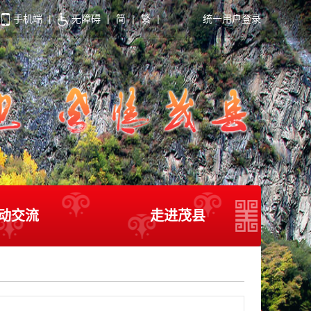
手机端
|
无障碍
|
简
|
繁
|
统一用户登录
动交流
走进茂县