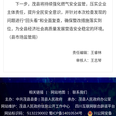
下一步，茂县将持续强化燃气安全监管，压实企业
主体责任，提升全民安全意识，并针对本次检查发现的
问题进行“回头看”和全面复查，确保整改措施落实到
位，为全县经济社会高质量发展营造安全稳定的环境。
（县市场监管局）
责任编辑：王睿林
审核人：王志琴
相关链接
|
网站地图
|
联系我们
主办：中共茂县县委 | 茂县人民政府 承办：茂县人民政府办公室
网站维护：茂县人民政府信息公开工作中心
四川互联网联合辟谣平台
网站标识码： 5132230002
蜀ICP备14010534号
川公网安备