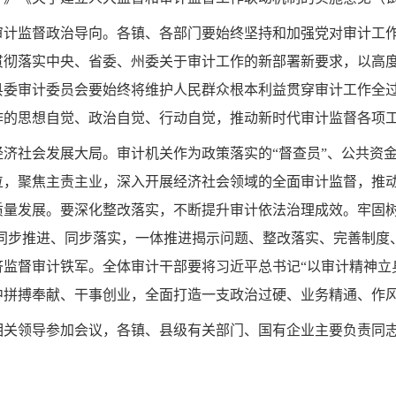
审计监督政治导向。各镇、各部门要始终坚持和加强党对审计工
贯彻落实中央、省委、州委关于审计工作的新部署新要求，以高
县委审计委员会要始终将维护人民群众根本利益贯穿审计工作全
作的思想自觉、政治自觉、行动自觉，推动新时代审计监督各项
经济社会发展大局。审计机关作为政策落实的
“
督查员
”
、公共资
位，聚焦主责主业，深入开展经济社会领域的全面审计监督，推
质量发展。要深化整改落实，不断提升审计依法治理成效。牢固
同步推进、同步落实，一体推进揭示问题、整改落实、完善制度
济监督审计铁军。全体审计干部要将习近平总书记
“
以审计精神立
中拼搏奉献、干事创业，全面打造一支政治过硬、业务精通、作
相关领导参加会议，
各镇、
县级有关部门
、国有企业主要
负责同