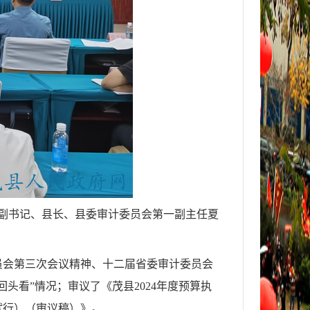
副书记、县长、县委审计委员会第一副主任
夏
员会第三次会议精神
、
十二届省委审计委员会
回头看
”
情况；
审议了
《茂县
2024
年度预算执
试行）
（审议稿）
》
。