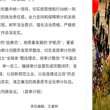
作的集中统一领导，切实把思想和行动统一到
度的政治责任感，全力支持和保障审计机关依
过程，树牢法治意识、强化法治思维，严格依
工作走深走实。
金的
“
监察员
”
、高质量发展的
“
护航员
”
，要紧
动审计问题早发现早整改，切实发挥审计的预
树立
“
全链条
”
整改理念，将审计整改
“
下半篇文
、举一反三，确保审计监督形成完整闭环、发
身、以创新规范立业、以自身建设立信
”
的总
风务实、清正廉洁的高素质专业化审计队伍。
志列席会议。
（县审计局）
责任编辑：王睿林