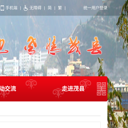
手机端
|
无障碍
|
简
|
繁
|
统一用户登录
动交流
走进茂县