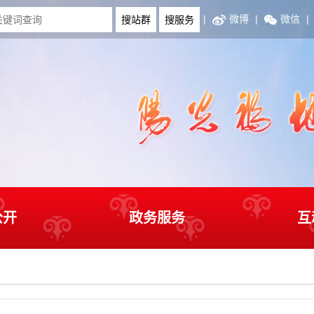
|
微博
|
微信
|
公开
政务服务
互