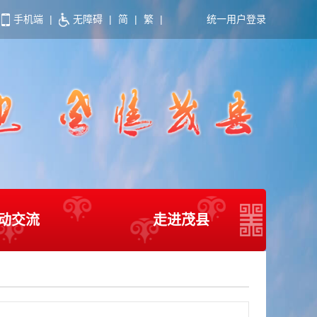
手机端
|
无障碍
|
简
|
繁
|
统一用户登录
动交流
走进茂县