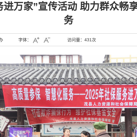
务进万家”宣传活动 助力群众畅
务
办
字体：
访问量：
431次