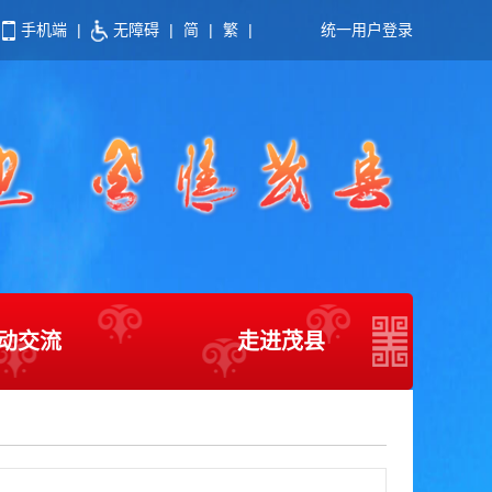
手机端
|
无障碍
|
简
|
繁
|
统一用户登录
动交流
走进茂县