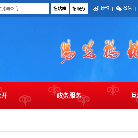
|
微博
|
微信
|
公开
政务服务
互