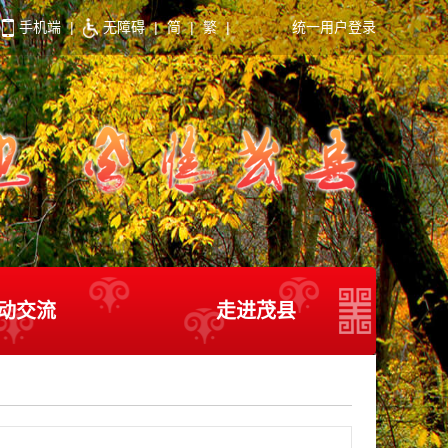
手机端
|
无障碍
|
简
|
繁
|
统一用户登录
动交流
走进茂县