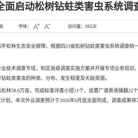
全面启动松树钻蛀类害虫系统调
局
字体：
访问量：
262次
筑牢松林生态安全屏障，根据四川省松树钻蛀类害虫系统调查统
专业技术调查专班，制定县级调查实施方案并开展专项业务培训
等钻蛀类害虫的种类、分布、发生程度及天敌资源。
覆盖松林58.6万亩，完成标准详查小班
11个、挂置广谱类诱捕器2
照计划，本次外业调查预计于2026年6月底全面完成，调查成果