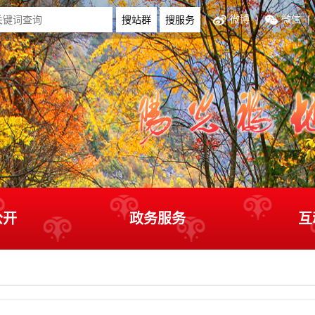
|
微博
|
微信
|
公开
政务服务
互