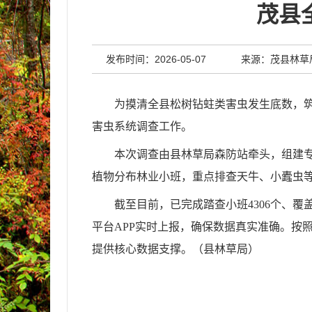
茂县
发布时间：2026-05-07
来源：茂县林草
为摸清全县松树钻蛀类害虫发生底数，
害虫系统调查工作。
本次调查由县林草局森防站牵头，组建
植物分布林业小班
，重点排查天牛、小蠹虫
截至目前，已完成踏查小班
4306个、
平台APP实时上报，确保数据真实准确。按
提供核心数据支撑。（
县林草
局
）