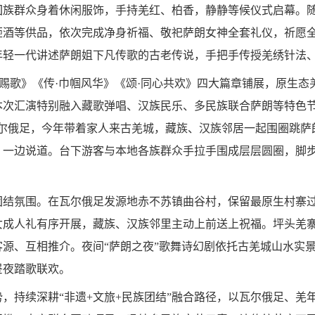
回族群众身着休闲服饰，手持羌红、柏香，静静等候仪式启幕。
咂酒等供品，依次完成净身祈福、敬祀萨朗女神全套礼仪，祈愿
轻一代讲述萨朗姐下凡传歌的古老传说，手把手传授羌绣针法、
神赐歌》《传·巾帼风华》《颂·同心共欢》四大篇章铺展，原生
本次汇演特别融入藏歌弹唱、汉族民乐、多民族联合萨朗等特色
尔俄足，今年带着家人来古羌城，藏族、汉族邻居一起围圈跳萨
，一边说道。台下游客与本地各族群众手拉手围成层层圆圈，脚
团结氛围。在瓦尔俄足发源地赤不苏镇曲谷村，保留最原生村寨
女成人礼有序开展，藏族、汉族邻里主动上前送上祝福。坪头羌
源、互相推介。夜间“萨朗之夜”歌舞诗幻剧依托古羌城山水实
昼夜踏歌联欢。
，持续深耕“非遗+文旅+民族团结”融合路径，以瓦尔俄足、羌