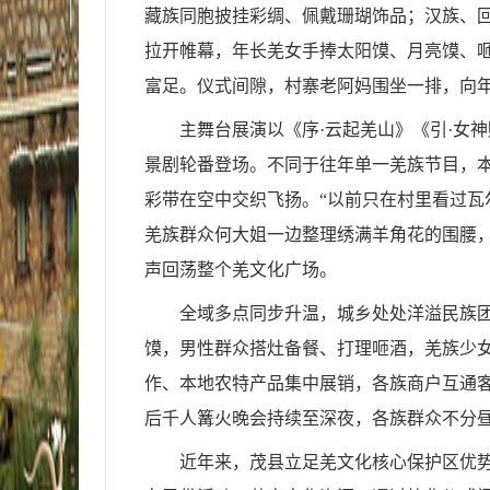
藏族同胞披挂彩绸、佩戴珊瑚饰品；汉族、
拉开帷幕，年长羌女手捧太阳馍、月亮馍、
富足。仪式间隙，村寨老阿妈围坐一排，向年
主舞台展演以《序·云起羌山》《引·女
景剧轮番登场。不同于往年单一羌族节目，
彩带在空中交织飞扬。“以前只在村里看过瓦
羌族群众何大姐一边整理绣满羊角花的围腰
声回荡整个羌文化广场。
全域多点同步升温，城乡处处洋溢民族
馍，男性群众搭灶备餐、打理咂酒，羌族少
作、本地农特产品集中展销，各族商户互通客
后千人篝火晚会持续至深夜，各族群众不分
近年来，茂县立足羌文化核心保护区优势