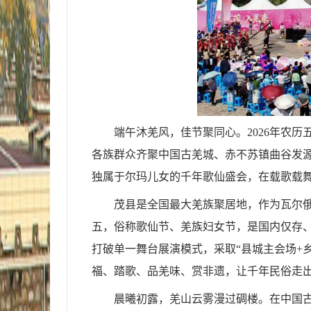
端午沐羌风，佳节聚同心。2026年农
各族群众齐聚中国古羌城、赤不苏镇曲谷发
独属于尔玛儿女的千年歌仙盛会，在载歌载
茂县是全国最大羌族聚居地，作为瓦尔俄
五，俗称歌仙节、羌族妇女节，是国内仅存
打破单一舞台展演模式，采取“县城主会场+
福、踏歌、品羌味、赏非遗，让千年民俗走
晨曦初露，羌山云雾漫过碉楼。在中国