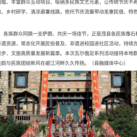
门槛、丰富群众互动项目、吸纳多民族文艺元素，让传统节庆不
验、乡村研学、清凉避暑线路，依托节庆流量带动羌寨民宿、特
。各族群众同跳一支萨朗、共庆一场佳节，正是茂县各民族像石
非遗资源，常态化开展民俗普及、非遗进校园进社区活动，持续
进步、文旅高质量发展新篇章。本次瓦尔俄足系列活动接待本地
羌韵与民族团结新风在岷江河畔久久传扬。
（
县
融媒体中心
）