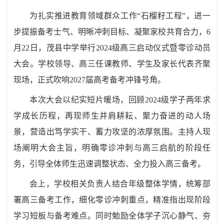
为扎实推进教育领域群众工作
“石榴籽工程”，进一
步提振备考士气、明晰冲刺目标、凝聚家校共育合力，6
月22日，茂县中学举行2024级高三启动仪式暨零诊动员
大会。学校领导、高三任课教师、学生及家长代表齐聚
现场，正式吹响2027届高考备考冲锋号角。
本次大会以纪实短片暖场，回顾
2024级学子两年求
学成长历程，再现师生并肩耕耘、聚力奋进的动人场
景，营造出笃学实干、蓄力攻坚的浓厚氛围。主持人现
场阐明大会主旨，明确零诊冲刺与高三启航的阶段任
务，引导全体师生迅速调整状态、全力投入高三备考。
会上，学校相关负责人结合年级整体学情，统筹部
署高三备考工作，细化零诊冲刺重点，精准指出现阶段
学习短板与备考难点。同时勉励全体学子沉心静气、夯