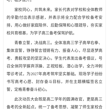
家校同心，共筑未来。家长代表对学校和全体教师
的辛勤付出表示感谢，并表示将全力配合学校备考安
排，用心做好家庭陪伴、后勤保障和心理疏导，夯实家
校共育根基，为学子高三备考保驾护航。
青春立誓，决战高三。全体准高三学子高举右拳、
集体宣誓，铮铮誓言铿锵有力、振奋人心，尽显逐梦高
考、勇毅攻坚的坚定决心。学生代表发出备考倡议，号
召全体同学摒弃浮躁、正视短板、潜心治学，全力冲刺
零诊考试，为
2027年高考筑牢坚实基础。现场学子纷纷
书写高考心愿、封存奋斗目标，并在主题横幅签名立
誓，定格青春奋斗初心。
此次动员大会既是高二学年的圆满收官，更是高三
备考的全新起点，统一了备考思想、凝聚了师生家校合