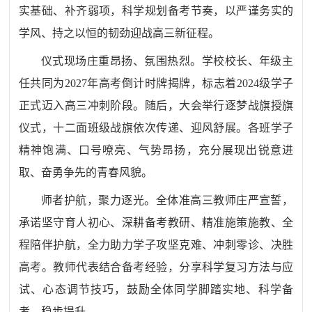
实基础、补齐弱项，科学规划备考节奏，以严谨务实的
学风、持之以恒的韧劲迎战高三新征程。
仪式现场庄重昂扬、氛围热烈。学校校长、年级主
任共同为
2027年高考倒计时牌揭牌，标志着2024级学子
正式迈入高三冲刺阶段。随后，大会举行逐梦战旗授旗
仪式，十二面班级战旗依次传递、迎风舒展。各班学子
精神饱满、口号嘹亮、气势昂扬，充分展现出锐意进
取、奋勇争先的青春风貌。
师者护航，聚力逐光。全体准高三教师庄严宣誓，
承诺坚守育人初心、深耕备考教研、精准施策施教、全
程陪伴护航，全力助力学子攻坚克难、冲刺零诊、决胜
高考。教师代表结合备考经验，分享科学复习方法与应
试、心态调节技巧，鼓励全体同学脚踏实地、科学备
考、稳步提升。