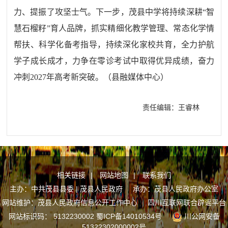
力、提振了攻坚士气。下一步，茂县中学将持续深耕
“智
慧石榴籽”育人品牌，抓实精细化教学管理、常态化学情
帮扶、科学化备考指导，持续深化家校共育，全力护航
学子成长成才，力争在零诊考试中取得优异成绩，奋力
冲刺2027年高考新突破。
（
县
融媒体中心
）
责任编辑：王睿林
相关链接
|
网站地图
|
联系我们
主办：中共茂县县委 | 茂县人民政府 承办：茂县人民政府办公室
网站维护：茂县人民政府信息公开工作中心
四川互联网联合辟谣平台
网站标识码： 5132230002
蜀ICP备14010534号
川公网安备
51322302000002号