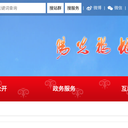
|
微博
|
微信
|
公开
政务服务
互