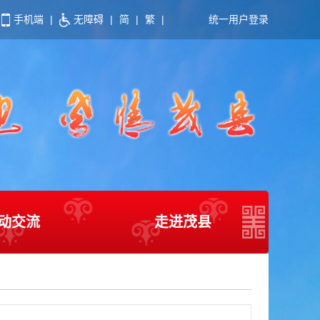
手机端
|
无障碍
|
简
|
繁
|
统一用户登录
动交流
走进茂县