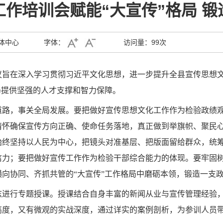
作培训会赋能“大宣传”格局 
体中心
字体：
访问量：
99次
议旨在深入学习贯彻习近平文化思想，进一步提升全县宣传思想
局提供坚强的人才支撑和智力保障。
道路，事关全局发展。要把做好宣传思想文化工作作为检验政绩
情怀确保宣传方向正确、使命任务落地，真正做到举旗帜、聚民
始终坚持以人民为中心，把镜头对准基层、把版面留给群众，统
力；要把做好宣传工作作为检验干部综合能力的体现。要牢固树
向协同、齐抓共管的“大宣传”工作格局中磨砺本领，锻造一支
志进行专题授课。授课结合自身丰富的新闻从业与宣传管理经验
度，又有微观的实战深度，通过详实的案例剖析，为参训人员带