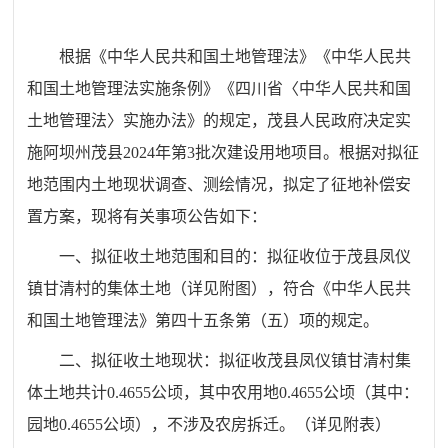
根据《中华人民共和国土地管理法》《中华人民共
和国土地管理法实施条例》《四川省〈中华人民共和国
土地管理法〉实施办法》的规定，茂县人民政府决定实
施阿坝州茂县
2024
年第
3
批次建设用地项目。根据对拟征
地范围内土地现状调查、测绘情况，拟定了征地补偿
安
置
方案，现将有关事项公告如下：
一、
拟征收土地范围和目的：拟征收位于茂县凤仪
镇甘清村的集体土地（详见附图），符合《中华人民共
和国土地管理法》第四十五条第（五）项的规定。
二、拟征收土地现状
：
拟征收
茂县凤仪镇甘清村集
体土地共计
0.4655
公顷，其中农用地
0.4655
公顷（其中：
园地
0.4655
公顷），不涉及农房拆迁
。
（
详见附表
）