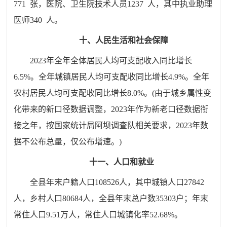
771 张，医院、卫生院技术人员1237 人，其中执业助理
医师340 人。
十、人民生活和社会保障
2023年全年全体居民人均可支配收入同比增长
6.5%。全年城镇居民人均可支配收同比增长4.9%。全年
农村居民人均可支配收同比增长8.0%。
(
由于城乡属性变
化带来的新口径数据调整，2023年作为新老口径数据衔
接之年，按国家统计局阿坝调查队相关要求，2023年数
据不公布总量，仅公布增速。
)
十一、人口和就业
全县年末户籍人口
108526
人，其中城镇人口
27842
人，乡村人口
80684
人，全县年末总户数
35303
户；
年末
常住人口
9.51
万人，
常住人口城镇化率
52.68
%。