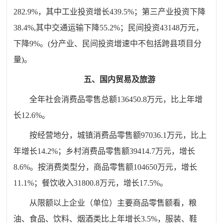
282.9%，其中工业投资增长439.5%；第三产业投资下降
38.4%,其中交通运输下降55.2%；民间投资43148万元，
下降9%。(分产业、民间投资增速中不包括跨县项目分
量)。
五、国内贸易及旅游
全年社会消费品零售总额
136450.8
万元，比上年
增
长
12.6
%。
按经营地分，城镇消费品零售额
97036.1
万元，比上
年
增长
14.2
%；乡村消费品零售额
39414.7
万元，增长
8.6
%。按消费
类型
分，商品零售额
104650
万元，增长
11.1
%；餐饮收入
31800.8
万元，
增长
17.5
%。
从限额以上企业（单位）主要商品零售额看，粮
油、食品、饮料、烟酒类比上年
增长
3.5
%，服装、鞋