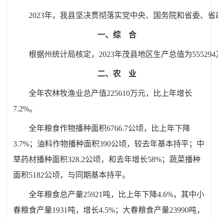
2023年
，
我县
坚决贯彻落实党中央、国务院和省委、省
一、综
合
根据
州统计局核定
，
2023年
茂县
地区生产总值为
55529
二、农 业
全年农林牧渔业总产值225610万元，比上年增长
7.2%。
全年粮食作物播种面积6766.7公顷，比上年下降
3.7%；油料作物播种面积390公顷，较去年基本持平；中
草药材播种面积328.2公顷，和去年增长58%；蔬菜播种
面积5182公顷，与同期基本持平。
全年粮食总产量25921吨，比上年下降4.6%，其中小
春粮食产量1931吨，增长4.5%；大春粮食产量23990吨，