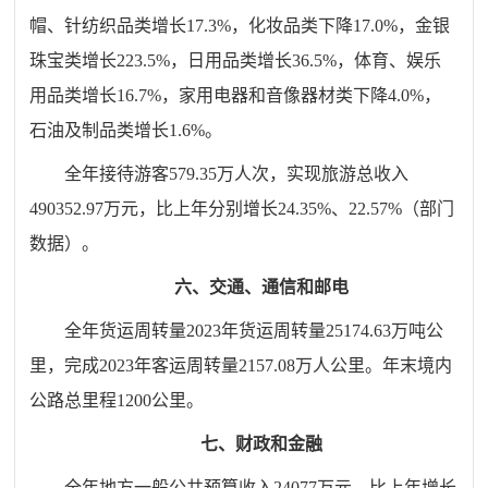
帽、针纺织品类增长
17.3
%，化妆品类
下降
17.0
%，金银
珠宝类
增长
223.5
%，日用品类
增长
36.5%
，
体育、娱乐
用品类增长
16.7%，
家用电器和音像器材类下降
4.0
%，
石油及制品类
增长
1.6
%。
全年接待游客
579.35
万人次，实现旅游总收入
490352.97万元，比上年分别增长
24.35
%、
22.57
%（部门
数据）。
六、交通、通信和邮电
全年货运周转量202
3
年货运周转量25174.63万吨公
里，
完成
20
23
年客运周转量
2157.08
万人公里
。
年末境内
公路总里程
1200
公里。
七、财政和金融
全年地方一般公共预算收入
24077
万元，比上年增长