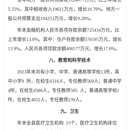
5.55
%，其中税收收入
19021
万元，增长
10.79
%。地方一
般公共预算支出
194253
万元，
增长
9.28
%。
年末金融机构人民币各项存款余额
725434万
元，比
上年增长
13.0
%。其中：住户存款余额
576195
万元，增长
13.9
%。人民币各项贷款余额
406577
万元，增长
17.0
%。
八、教育和科学技术
2023年末共有小学、中学、普通高等学校13所，其
中小学9 所，在校生6316人，专任教师569人；普通中学
4所，在校生4580人，专任教师505 人；普通高等学校
1
所，在校生
4652
人，专任教师
239
人。
九、卫生
年末全县医疗卫生机构 15个，医疗卫生机构床位