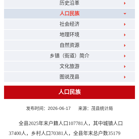
历史沿革
人口民族
社会经济
地理环境
自然资源
乡镇（街道）简介
文化旅游
图说茂县
人口民族
发布时间：2026-06-17
来源：茂县统计局
全县
202
5
年末户籍人口
10
7781
人，其中城镇人口
37
40
0
人，乡村人口
70
381
人，全县年末总户数
35
179