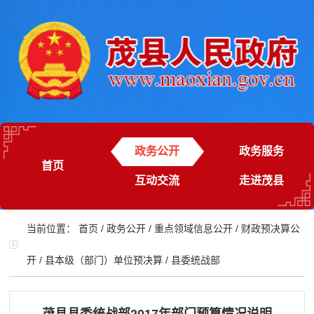
政务公开
政务服务
首页
互动交流
走进茂县
当前位置：
首页
/
政务公开
/
重点领域信息公开
/
财政预决算公
开
/
县本级（部门）单位预决算
/
县委统战部