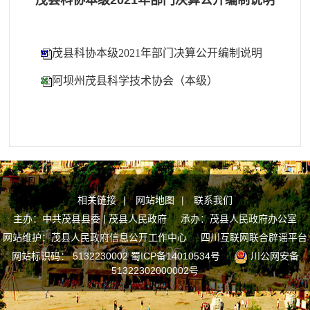
茂县科协本级2021年部门决算公开编制说明
茂县科协本级2021年部门决算公开编制说明
阿坝州茂县科学技术协会（本级）
相关链接
|
网站地图
|
联系我们
主办：中共茂县县委 | 茂县人民政府 承办：茂县人民政府办公室
网站维护：茂县人民政府信息公开工作中心
四川互联网联合辟谣平台
网站标识码： 5132230002
蜀ICP备14010534号
川公网安备
51322302000002号