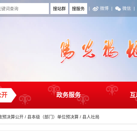
|
微博
|
微信
|
公开
政务服务
互
政预决算公开
/
县本级（部门）单位预决算
/
县人社局