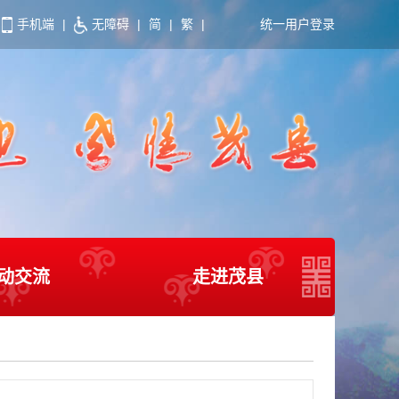
手机端
|
无障碍
|
简
|
繁
|
统一用户登录
动交流
走进茂县