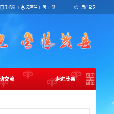
手机端
|
无障碍
|
简
|
繁
|
统一用户登录
动交流
走进茂县