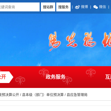
|
微博
|
微信
|
公开
政务服务
互
政预决算公开
/
县本级（部门）单位预决算
/
县应急管理局