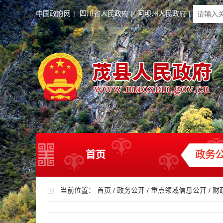
中国政府网
|
四川省人民政府
|
阿坝州人民政府
|
首页
政务
当前位置：
首页
/
政务公开
/
重点领域信息公开
/
财