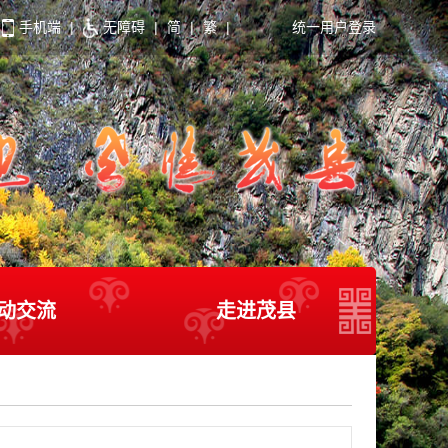
手机端
|
无障碍
|
简
|
繁
|
统一用户登录
动交流
走进茂县