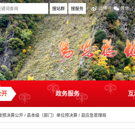
|
微博
|
微信
|
公开
政务服务
互
政预决算公开
/
县本级（部门）单位预决算
/
县应急管理局