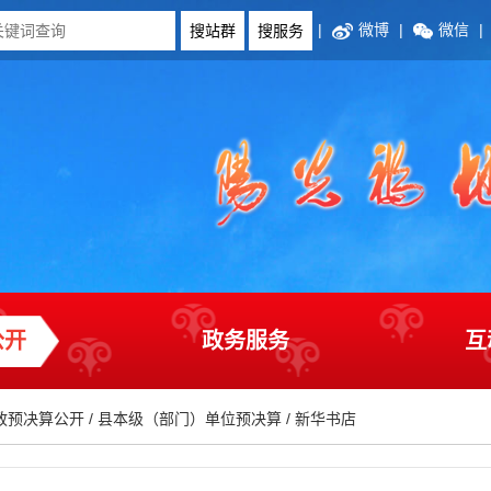
|
微博
|
微信
|
公开
政务服务
互
政预决算公开
/
县本级（部门）单位预决算
/
新华书店