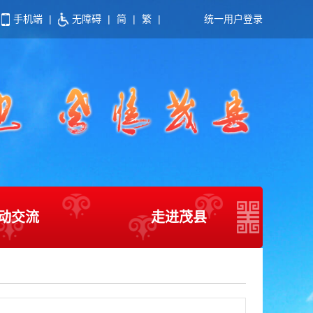
手机端
|
无障碍
|
简
|
繁
|
统一用户登录
动交流
走进茂县