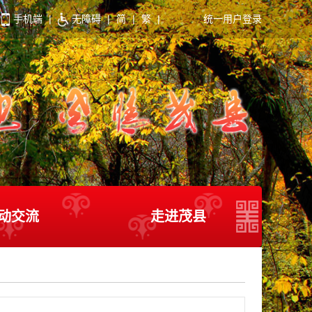
手机端
|
无障碍
|
简
|
繁
|
统一用户登录
动交流
走进茂县