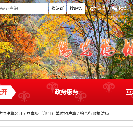
|
微博
|
微信
|
公开
政务服务
互
政预决算公开
/
县本级（部门）单位预决算
/
综合行政执法局