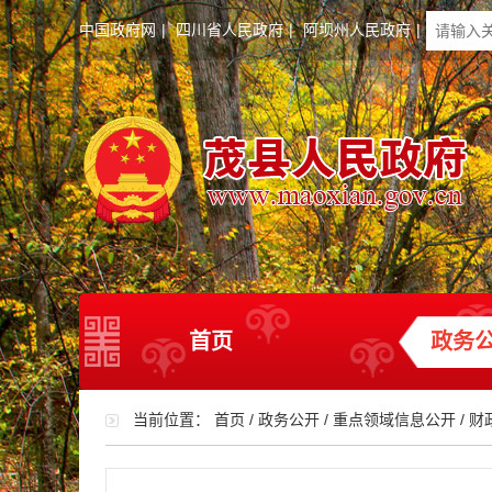
中国政府网
|
四川省人民政府
|
阿坝州人民政府
|
首页
政务
当前位置：
首页
/
政务公开
/
重点领域信息公开
/
财