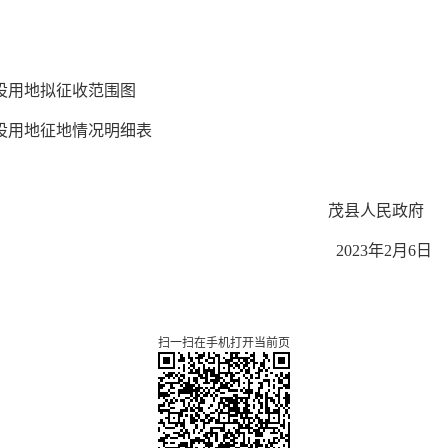
建设用地拟征收范围图
建设用地征地情况明细表
茂县人民政府
202
3
年
2
月
6日
扫一扫在手机打开当前页