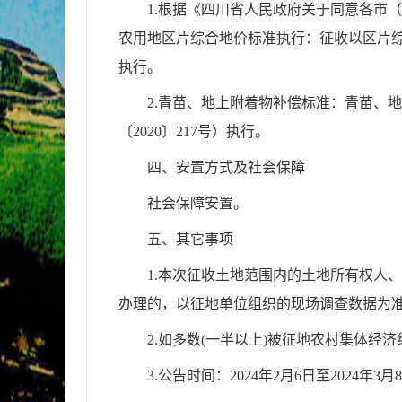
1.根据《四川省人民政府关于同意各市
农用地区片综合地价标准执行：征收以区片
执行。
2.青苗、地上附着物补偿标准：青苗、
〔
2020〕
217
号）执行。
四、安置方式及社会
保障
社会保障
安置。
五、其它事项
1.本次
征收土地范围内的土地所有权人
、
办理
的，以征地单位组织的现场调查数据为
2.如多数(一半以上)被征地农村集体
3.公告时间：20
24
年
2
月
6日至202
4
年
3
月