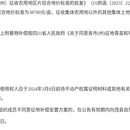
（州）征收农用地区片综合地价标准的批复》（川府函〔20
23
〕
22
综合地价标准为
38700
元
/亩，征收集体农用地以外的其他集体土地
地上附着物补偿按四川省人民政府《关于同意各市(州)征地青苗
使用权人应
于
2024年3月8日前持不动产权属证明材料或其他
有关
准。
经济组织成员不同意征地补偿安置方案的，在公告有效期内向茂县
8日。