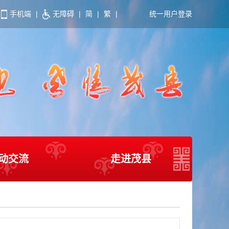
手机端
|
无障碍
|
简
|
繁
|
统一用户登录
动交流
走进茂县