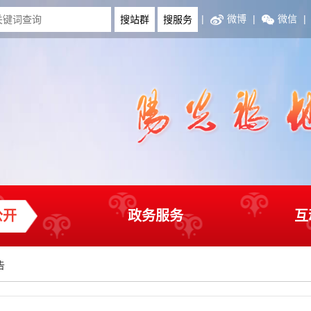
|
微博
|
微信
|
公开
政务服务
互
告