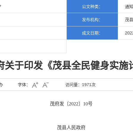
7
公文种类：
通
发布机构：
茂县
成文日期：
202
府关于印发《茂县全民健身实施
办
字体：
访问量：
1971次
茂府发
〔2022〕10号
茂
县人民政府