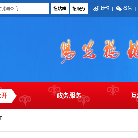
|
微博
|
微信
|
公开
政务服务
互
件