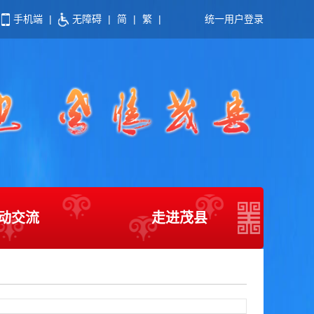
手机端
|
无障碍
|
简
|
繁
|
统一用户登录
动交流
走进茂县