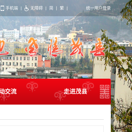
手机端
|
无障碍
|
简
|
繁
|
统一用户登录
动交流
走进茂县