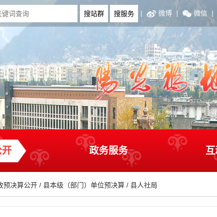
|
微博
|
微信
|
公开
政务服务
互
政预决算公开
/
县本级（部门）单位预决算
/
县人社局