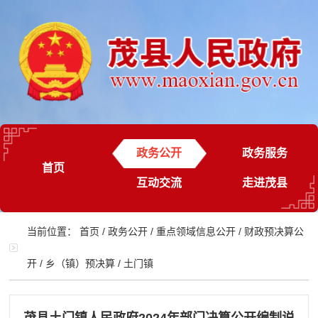
政务公开
政务服务
首页
互动交流
走进茂县
当前位置：
首页
/
政务公开
/
重点领域信息公开
/
财政预决算公
开
/
乡（镇）预决算
/
土门镇