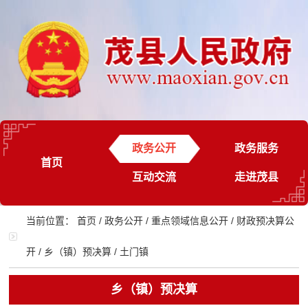
政务公开
政务服务
首页
互动交流
走进茂县
当前位置：
首页
/
政务公开
/
重点领域信息公开
/
财政预决算公
开
/
乡（镇）预决算
/
土门镇
乡（镇）预决算