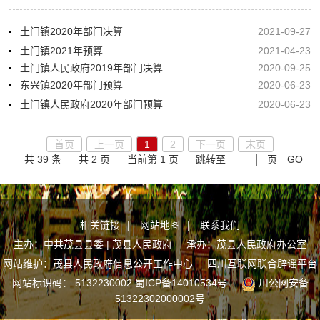
土门镇2020年部门决算
2021-09-27
土门镇2021年预算
2021-04-23
土门镇人民政府2019年部门决算
2020-09-25
东兴镇2020年部门预算
2020-06-23
土门镇人民政府2020年部门预算
2020-06-23
首页
上一页
1
2
下一页
末页
共 39 条
共 2 页
当前第 1 页
跳转至
页
GO
相关链接
|
网站地图
|
联系我们
主办：中共茂县县委 | 茂县人民政府 承办：茂县人民政府办公室
网站维护：茂县人民政府信息公开工作中心
四川互联网联合辟谣平台
网站标识码： 5132230002
蜀ICP备14010534号
川公网安备
51322302000002号