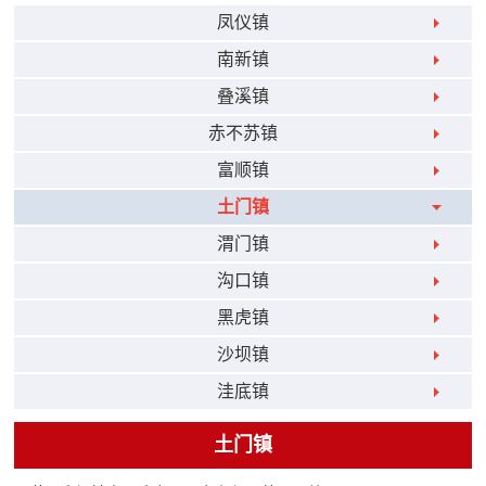
凤仪镇
南新镇
叠溪镇
赤不苏镇
富顺镇
土门镇
渭门镇
沟口镇
黑虎镇
沙坝镇
洼底镇
土门镇